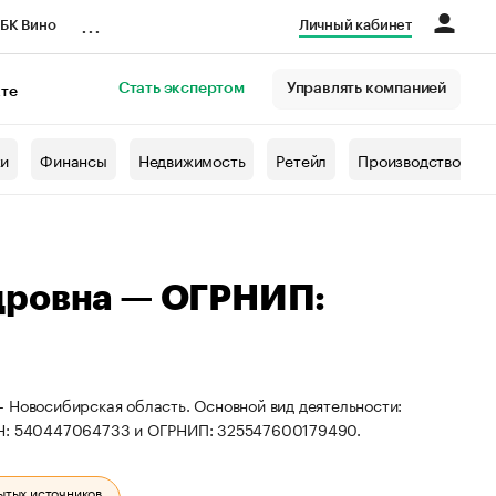
...
БК Вино
Личный кабинет
Стать экспертом
Управлять компанией
кте
азета
жи
Финансы
Недвижимость
Ретейл
Производство
дровна — ОГРНИП:
 Новосибирская область. Основной вид деятельности:
ИНН: 540447064733 и ОГРНИП: 325547600179490.
ытых источников.