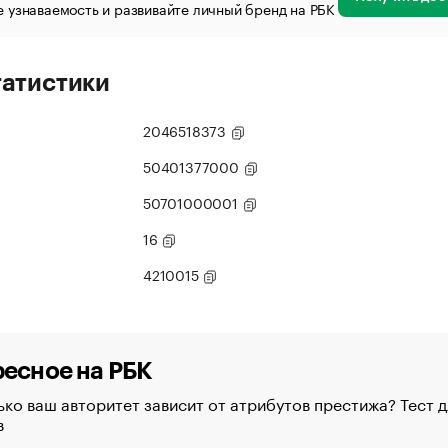
 узнаваемость и развивайте личный бренд на РБК
татистики
2046518373
50401377000
50701000001
16
4210015
есное на РБК
ко ваш авторитет зависит от атрибутов престижа? Тест д
в