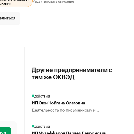
Редактировать описание
мпании.
елиться
Другие предприниматели с
тем же ОКВЭД
ДЕЙСТВУЕТ
ИП Оюн Чойгана Олеговна
Деятельность по письменному и...
ДЕЙСТВУЕТ
туп
ИП Музаффаров Парвез Давронович