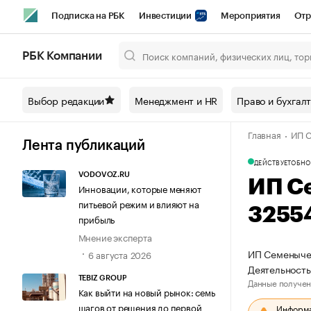
Подписка на РБК
Инвестиции
Мероприятия
Отр
Спорт
Школа управления РБК
РБК Образование
РБ
РБК Компании
Город
Стиль
Крипто
РБК Бизнес-среда
Дискусси
Выбор редакции
Менеджмент и HR
Право и бухгал
Спецпроекты СПб
Конференции СПб
Спецпроекты
Главная
ИП С
Технологии и медиа
Финансы
Рынок наличной валют
Лента публикаций
ДЕЙСТВУЕТ
ОБНО
VODOVOZ.RU
ИП С
Инновации, которые меняют
питьевой режим и влияют на
3255
прибыль
Мнение эксперта
ИП Семенычев
6 августа 2026
Деятельность
TEBIZ GROUP
Данные получен
Как выйти на новый рынок: семь
шагов от решения до первой
Информац