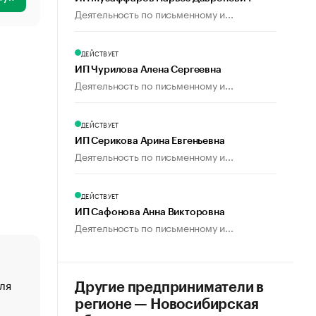
Деятельность по письменному и...
ДЕЙСТВУЕТ
ИП Чурилова Алена Сергеевна
Деятельность по письменному и...
ДЕЙСТВУЕТ
ИП Серикова Арина Евгеньевна
Деятельность по письменному и...
ДЕЙСТВУЕТ
ИП Сафонова Анна Викторовна
Деятельность по письменному и...
ля
«От спорта тело стареет иначе». Как живет глава ко
Другие предприниматели в
создавшей GTA
регионе — Новосибирская