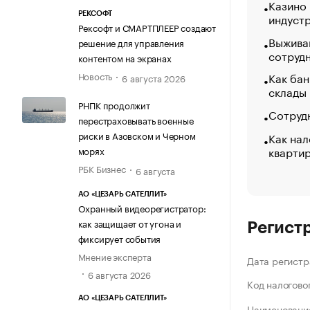
Казино
РЕКСОФТ
индуст
Рексофт и СМАРТПЛЕЕР создают
Выжива
решение для управления
сотруд
контентом на экранах
Новость
Как бан
6 августа 2026
склады
РНПК продолжит
Сотрудн
перестраховывать военные
риски в Азовском и Черном
Как нал
кварти
морях
РБК Бизнес
6 августа
АО «ЦЕЗАРЬ САТЕЛЛИТ»
Охранный видеорегистратор:
как защищает от угона и
Регист
фиксирует события
Мнение эксперта
Дата регистр
6 августа 2026
Код налогово
АО «ЦЕЗАРЬ САТЕЛЛИТ»
Наименование