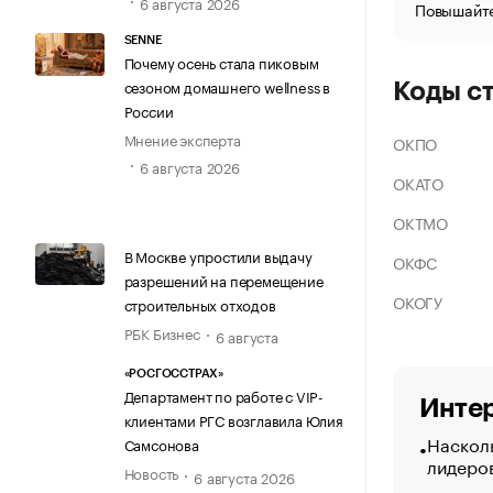
6 августа 2026
Повышайте
SENNE
Почему осень стала пиковым
сезоном домашнего wellness в
Коды с
России
Мнение эксперта
ОКПО
6 августа 2026
ОКАТО
ОКТМО
В Москве упростили выдачу
ОКФС
разрешений на перемещение
ОКОГУ
строительных отходов
РБК Бизнес
6 августа
«РОСГОССТРАХ»
Департамент по работе с VIP-
Интер
клиентами РГС возглавила Юлия
Насколь
Самсонова
лидеро
Новость
6 августа 2026