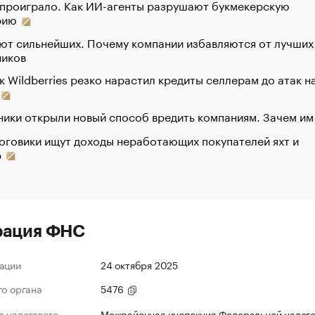
 проиграло. Как ИИ-агенты разрушают букмекерскую
рию
ют сильнейших. Почему компании избавляются от лучших
ников
к Wildberries резко нарастил кредиты селлерам до атак н
ики открыли новый способ вредить компаниям. Зачем им
оговики ищут доходы неработающих покупателей яхт и
р
рация ФНС
ации
24 октября 2025
го органа
5476
 налогового
Межрайонная инспекция Федеральной налог