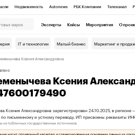
асли
Недвижимость
Autonews
РБК Компании
Телеканал
Р
К Курсы
РБК Life
Тренды
Визионеры
Национальные проекты
Эксперты
Кейсы
Мероприятия
О прое
онный клуб
Исследования
Кредитные рейтинги
Франшизы
Г
терия
IT и технологии
Малый бизнес
Маркетинг и прода
Проверка контрагентов
Политика
Экономика
Бизнес
еменычева Ксения Александровна
ы
ВЛЕНО
еменычева Ксения Алексан
47600179490
а Ксения Александровна зарегистрирован 24.10.2025, в регионе —
 по письменному и устному переводу. ИП присвоены реквизиты 
ы из публичных государственных источников.
ия носит справочный характер и сгенерирована на основании данных из откр