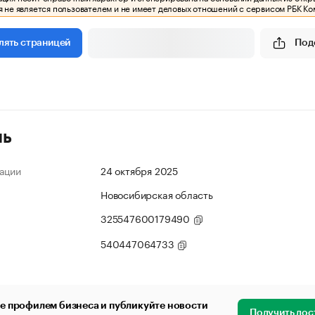
 не является пользователем и не имеет деловых отношений с сервисом РБК Ко
Под
лять страницей
ль
ации
24 октября 2025
Новосибирская область
325547600179490
540447064733
е профилем бизнеса и публикуйте новости
Получить дос