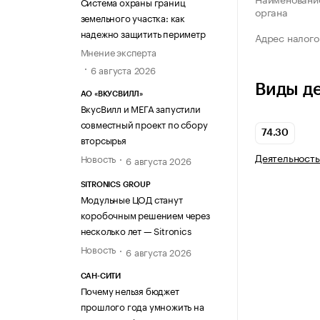
Система охраны границ
органа
земельного участка: как
надежно защитить периметр
Адрес налого
Мнение эксперта
6 августа 2026
Виды д
АО «ВКУСВИЛЛ»
ВкусВилл и МЕГА запустили
совместный проект по сбору
74.30
вторсырья
Деятельность
Новость
6 августа 2026
SITRONICS GROUP
Модульные ЦОД станут
коробочным решением через
несколько лет — Sitronics
Новость
6 августа 2026
САН-СИТИ
Почему нельзя бюджет
прошлого года умножить на