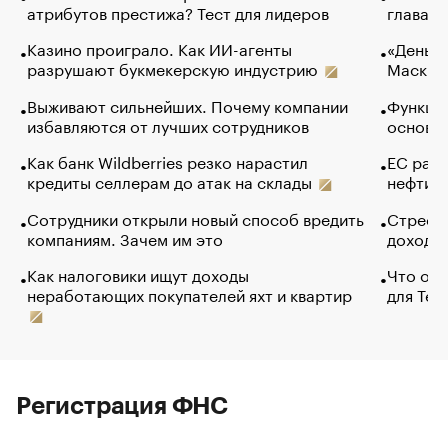
атрибутов престижа? Тест для лидеров
глава к
Казино проиграло. Как ИИ-агенты
«Деньги
разрушают букмекерскую индустрию
Маск в 
Выживают сильнейших. Почему компании
Функции
избавляются от лучших сотрудников
основ э
Как банк Wildberries резко нарастил
ЕС раз
кредиты селлерам до атак на склады
нефти —
Сотрудники открыли новый способ вредить
Стресс 
компаниям. Зачем им это
доходов
Как налоговики ищут доходы
Что обв
неработающих покупателей яхт и квартир
для Tel
Регистрация ФНС