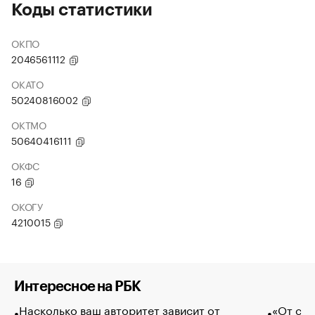
Коды статистики
ОКПО
2046561112
ОКАТО
50240816002
ОКТМО
50640416111
ОКФС
16
ОКОГУ
4210015
Интересное на РБК
Насколько ваш авторитет зависит от
«От спо