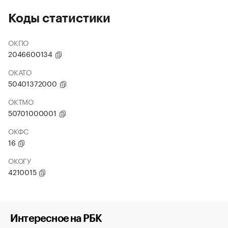
Коды статистики
ОКПО
2046600134
ОКАТО
50401372000
ОКТМО
50701000001
ОКФС
16
ОКОГУ
4210015
Интересное на РБК