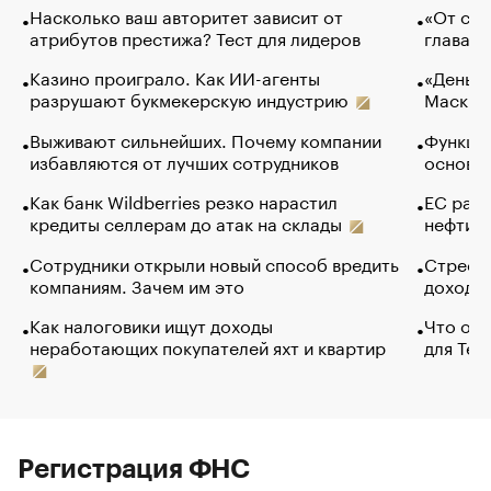
Насколько ваш авторитет зависит от
«От спо
атрибутов престижа? Тест для лидеров
глава к
Казино проиграло. Как ИИ-агенты
«Деньги
разрушают букмекерскую индустрию
Маск в 
Выживают сильнейших. Почему компании
Функции
избавляются от лучших сотрудников
основ э
Как банк Wildberries резко нарастил
ЕС раз
кредиты селлерам до атак на склады
нефти —
Сотрудники открыли новый способ вредить
Стресс 
компаниям. Зачем им это
доходов
Как налоговики ищут доходы
Что обв
неработающих покупателей яхт и квартир
для Tel
Регистрация ФНС