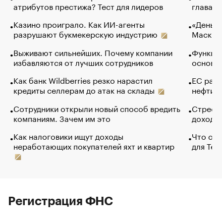
атрибутов престижа? Тест для лидеров
глава к
Казино проиграло. Как ИИ-агенты
«Деньги
разрушают букмекерскую индустрию
Маск в 
Выживают сильнейших. Почему компании
Функции
избавляются от лучших сотрудников
основ э
Как банк Wildberries резко нарастил
ЕС раз
кредиты селлерам до атак на склады
нефти —
Сотрудники открыли новый способ вредить
Стресс 
компаниям. Зачем им это
доходов
Как налоговики ищут доходы
Что обв
неработающих покупателей яхт и квартир
для Tel
Регистрация ФНС