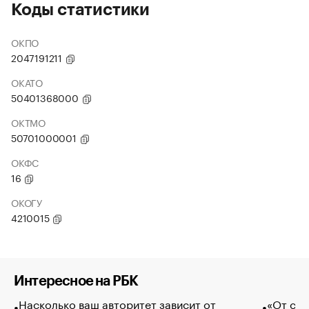
Коды статистики
ОКПО
2047191211
ОКАТО
50401368000
ОКТМО
50701000001
ОКФС
16
ОКОГУ
4210015
Интересное на РБК
Насколько ваш авторитет зависит от
«От спо