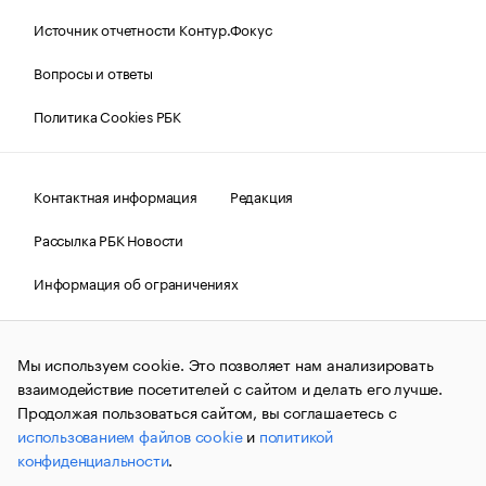
Источник отчетности Контур.Фокус
Вопросы и ответы
Политика Cookies РБК
Контактная информация
Редакция
Рассылка РБК Новости
Информация об ограничениях
Правовая информация
О соблюдении авторских прав
Мы используем cookie. Это позволяет нам анализировать
© АО «РОСБИЗНЕСКОНСАЛТИНГ»,
1995–2026.
Сообщения
и материалы информационного агентства «РБК»
взаимодействие посетителей с сайтом и делать его лучше.
(зарегистрировано Федеральной службой по надзору в сфере
Продолжая пользоваться сайтом, вы соглашаетесь с
связи, информационных технологий и массовых
использованием файлов cookie
и
политикой
коммуникаций (Роскомнадзор) 09.12.2015 за номером ИА
№ФС77-63848) сопровождаются пометкой «РБК». Отдельные
конфиденциальности
.
публикации могут содержать информацию,