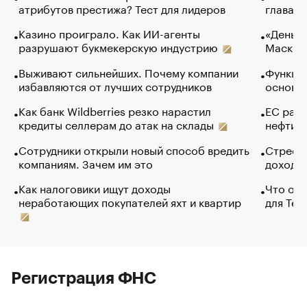
атрибутов престижа? Тест для лидеров
глава к
Казино проиграло. Как ИИ-агенты
«Деньги
разрушают букмекерскую индустрию
Маск в 
Выживают сильнейших. Почему компании
Функции
избавляются от лучших сотрудников
основ э
Как банк Wildberries резко нарастил
ЕС раз
кредиты селлерам до атак на склады
нефти —
Сотрудники открыли новый способ вредить
Стресс 
компаниям. Зачем им это
доходов
Как налоговики ищут доходы
Что обв
неработающих покупателей яхт и квартир
для Tel
Регистрация ФНС