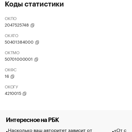
Коды статистики
ОКПО
2047525748
ОКАТО
50401384000
ОКТМО
50701000001
ОКФС
16
ОКОГУ
4210015
Интересное на РБК
Насколько ваш авторитет зависит от
«От спо