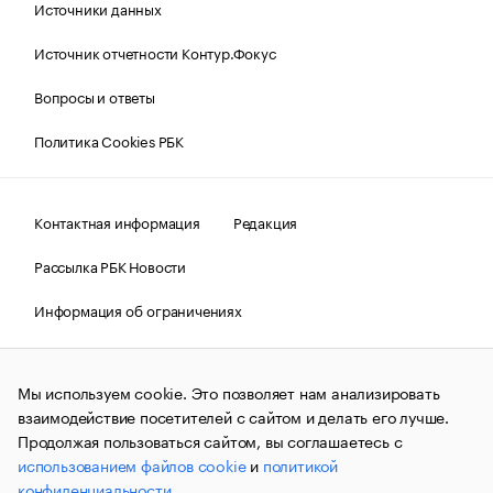
Источники данных
Источник отчетности Контур.Фокус
Вопросы и ответы
Политика Cookies РБК
Контактная информация
Редакция
Рассылка РБК Новости
Информация об ограничениях
Правовая информация
О соблюдении авторских прав
Мы используем cookie. Это позволяет нам анализировать
© АО «РОСБИЗНЕСКОНСАЛТИНГ»,
1995–2026.
Сообщения
и материалы информационного агентства «РБК»
взаимодействие посетителей с сайтом и делать его лучше.
(зарегистрировано Федеральной службой по надзору в сфере
Продолжая пользоваться сайтом, вы соглашаетесь с
связи, информационных технологий и массовых
использованием файлов cookie
и
политикой
коммуникаций (Роскомнадзор) 09.12.2015 за номером ИА
№ФС77-63848) сопровождаются пометкой «РБК». Отдельные
конфиденциальности
.