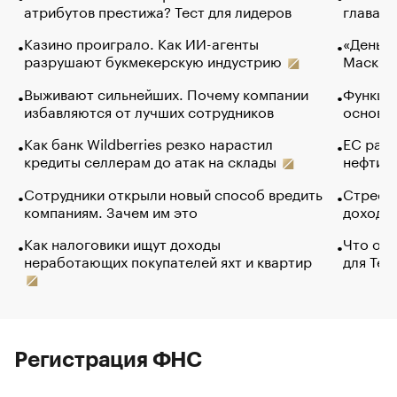
атрибутов престижа? Тест для лидеров
глава к
Казино проиграло. Как ИИ-агенты
«Деньги
разрушают букмекерскую индустрию
Маск в 
Выживают сильнейших. Почему компании
Функции
избавляются от лучших сотрудников
основ э
Как банк Wildberries резко нарастил
ЕС раз
кредиты селлерам до атак на склады
нефти —
Сотрудники открыли новый способ вредить
Стресс 
компаниям. Зачем им это
доходов
Как налоговики ищут доходы
Что обв
неработающих покупателей яхт и квартир
для Tel
Регистрация ФНС