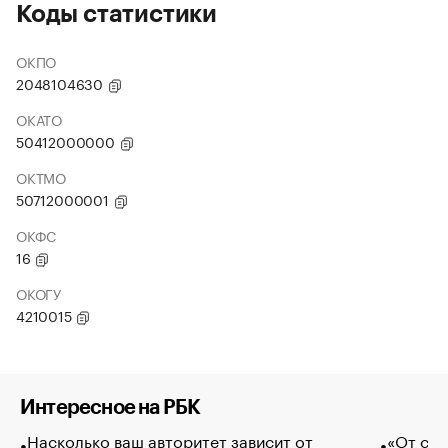
Коды статистики
ОКПО
2048104630
ОКАТО
50412000000
ОКТМО
50712000001
ОКФС
16
ОКОГУ
4210015
Интересное на РБК
Насколько ваш авторитет зависит от
«От спо