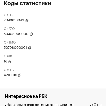
Коды статистики
ОКПО
2048618049
ОКАТО
50408000000
ОКТМО
50708000001
ОКФС
16
ОКОГУ
4210015
Интересное на РБК
Насколько ваш авторитет зависит от
«От спо