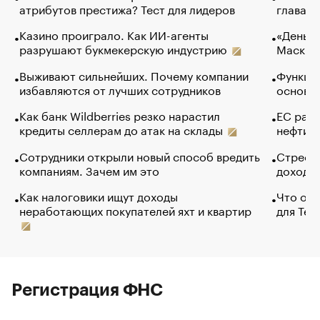
атрибутов престижа? Тест для лидеров
глава к
Казино проиграло. Как ИИ-агенты
«Деньги
разрушают букмекерскую индустрию
Маск в 
Выживают сильнейших. Почему компании
Функции
избавляются от лучших сотрудников
основ э
Как банк Wildberries резко нарастил
ЕС раз
кредиты селлерам до атак на склады
нефти —
Сотрудники открыли новый способ вредить
Стресс 
компаниям. Зачем им это
доходов
Как налоговики ищут доходы
Что обв
неработающих покупателей яхт и квартир
для Tel
Регистрация ФНС