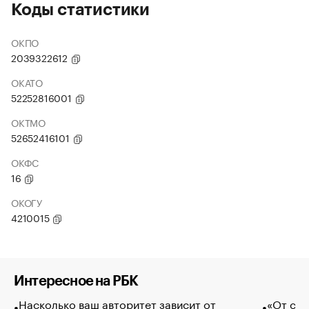
Коды статистики
ОКПО
2039322612
ОКАТО
52252816001
ОКТМО
52652416101
ОКФС
16
ОКОГУ
4210015
Интересное на РБК
Насколько ваш авторитет зависит от
«От спо