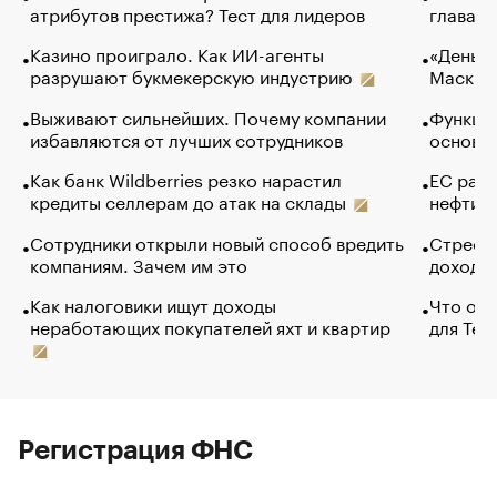
атрибутов престижа? Тест для лидеров
глава к
Казино проиграло. Как ИИ-агенты
«Деньги
разрушают букмекерскую индустрию
Маск в 
Выживают сильнейших. Почему компании
Функции
избавляются от лучших сотрудников
основ э
Как банк Wildberries резко нарастил
ЕС раз
кредиты селлерам до атак на склады
нефти —
Сотрудники открыли новый способ вредить
Стресс 
компаниям. Зачем им это
доходов
Как налоговики ищут доходы
Что обв
неработающих покупателей яхт и квартир
для Tel
Регистрация ФНС