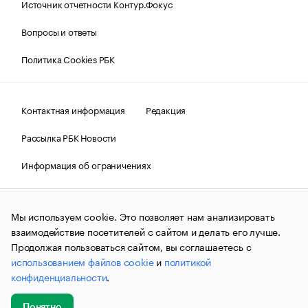
Источник отчетности Контур.Фокус
Вопросы и ответы
Политика Cookies РБК
Контактная информация
Редакция
Рассылка РБК Новости
Информация об ограничениях
Правовая информация
О соблюдении авторских прав
Мы используем cookie. Это позволяет нам анализировать
© АО «РОСБИЗНЕСКОНСАЛТИНГ»,
1995–2026.
Сообщения
и материалы информационного агентства «РБК»
взаимодействие посетителей с сайтом и делать его лучше.
(зарегистрировано Федеральной службой по надзору в сфере
Продолжая пользоваться сайтом, вы соглашаетесь с
связи, информационных технологий и массовых
использованием файлов cookie
и
политикой
коммуникаций (Роскомнадзор) 09.12.2015 за номером ИА
№ФС77-63848) сопровождаются пометкой «РБК». Отдельные
конфиденциальности
.
публикации могут содержать информацию,
не предназначенную для пользователей
до 18 лет.
companycardsfeedback@rbc.ru
Понятно