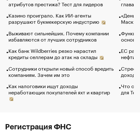
атрибутов престижа? Тест для лидеров
глава к
Казино проиграло. Как ИИ-агенты
«Деньги
разрушают букмекерскую индустрию
Маск в 
Выживают сильнейших. Почему компании
Функции
избавляются от лучших сотрудников
основ э
Как банк Wildberries резко нарастил
ЕС раз
кредиты селлерам до атак на склады
нефти —
Сотрудники открыли новый способ вредить
Стресс 
компаниям. Зачем им это
доходов
Как налоговики ищут доходы
Что обв
неработающих покупателей яхт и квартир
для Tel
Регистрация ФНС