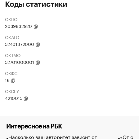
Коды статистики
ОКПО
2039832920
ОКАТО
52401372000
ОКТМО
52701000001
ОКФС
16
ОКОГУ
4210015
Интересное на РБК
Насколько ваш авторитет зависит от
«От спо