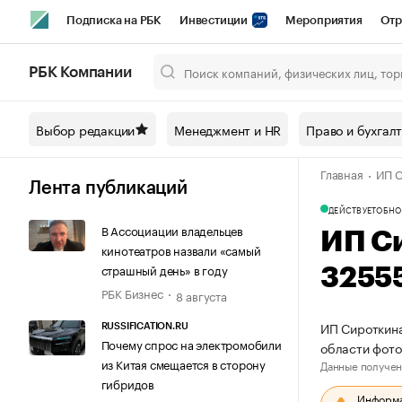
Подписка на РБК
Инвестиции
Мероприятия
Отр
Спорт
Школа управления РБК
РБК Образование
РБ
РБК Компании
Город
Стиль
Крипто
РБК Бизнес-среда
Дискусси
Выбор редакции
Менеджмент и HR
Право и бухгал
Спецпроекты СПб
Конференции СПб
Спецпроекты
Главная
ИП С
Технологии и медиа
Финансы
Рынок наличной валют
Лента публикаций
ДЕЙСТВУЕТ
ОБНО
В Ассоциации владельцев
ИП С
кинотеатров назвали «самый
страшный день» в году
3255
РБК Бизнес
8 августа
ИП Сироткина
RUSSIFICATION.RU
Почему спрос на электромобили
области фот
из Китая смещается в сторону
Данные получен
гибридов
Информац