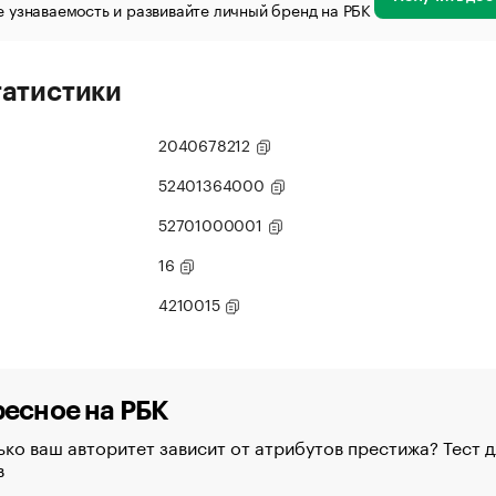
 узнаваемость и развивайте личный бренд на РБК
татистики
2040678212
52401364000
52701000001
16
4210015
есное на РБК
ко ваш авторитет зависит от атрибутов престижа? Тест д
в