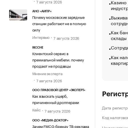
Казино
7 августа 2026
индуст
АНО «АИПР»
Выжива
Почему московские зарядные
сотруд
станции работают не в полную
силу
Как бан
Интервью
склады
7 августа 2026
Сотрудн
RICCHE
Клиентский сервис в
Как нал
премиальной мебели: почему
кварти
продают не продавцы
Мнение эксперта
7 августа 2026
ООО ПРАВОВОЙ ЦЕНТР «ЭКСПЕРТ»
Регист
Как взыскать ущерб,
причиненный дропперами
Дата регистр
Кейс
7 августа 2026
Код налогово
ООО «МЕДИА-ДОКТОР»
Зачем FMCG-бренду ТВ-реклама
Наименование