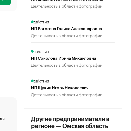
Деятельность в области фотографии
ДЕЙСТВУЕТ
ИП Рогозина Галина Александровна
Деятельность в области фотографии
ДЕЙСТВУЕТ
ИП Соколова Ирина Михайловна
Деятельность в области фотографии
ДЕЙСТВУЕТ
ИП Щукин Игорь Николаевич
Деятельность в области фотографии
ля
«От спорта тело стареет иначе». Как живет глава ко
Другие предприниматели в
создавшей GTA
регионе — Омская область