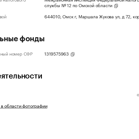
службы № 12 по Омской области
вой
644010, Омск г, Маршала Жукова ул, д 72, ко
ьные фонды
нный номер СФР
1319575963
еятельности
 в области фотографии