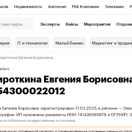
асли
Недвижимость
Autonews
РБК Компании
Телеканал
Р
К Курсы
РБК Life
Тренды
Визионеры
Национальные проекты
Эксперты
Кейсы
Мероприятия
О прое
онный клуб
Исследования
Кредитные рейтинги
Франшизы
Г
терия
IT и технологии
Малый бизнес
Маркетинг и прода
Проверка контрагентов
Политика
Экономика
Бизнес
ироткина Евгения Борисовна
ы
ВЛЕНО
ироткина Евгения Борисовн
54300022012
 Евгения Борисовна зарегистрирован 17.03.2025, в регионе — Омск
ографии. ИП присвоены реквизиты ИНН: 141426569879 и ОГРНИП:
ы из публичных государственных источников.
ия носит справочный характер и сгенерирована на основании данных из откр