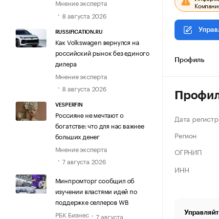
Мнение эксперта
Компания
8 августа 2026
Управ
RUSSIFICATION.RU
Как Volkswagen вернулся на
российский рынок без единого
Профиль
дилера
Мнение эксперта
8 августа 2026
Профи
VESPERFIN
Россияне не мечтают о
Дата регистр
богатстве: что для нас важнее
Регион
больших денег
Мнение эксперта
ОГРНИП
7 августа 2026
ИНН
Минпромторг сообщил об
изучении властями идей по
поддержке селлеров WB
Управляйт
РБК Бизнес
7 августа