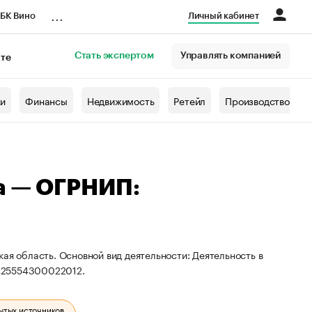
...
БК Вино
Личный кабинет
Стать экспертом
Управлять компанией
кте
азета
жи
Финансы
Недвижимость
Ретейл
Производство
а — ОГРНИП:
ая область. Основной вид деятельности: Деятельность в
 325554300022012.
ытых источников.