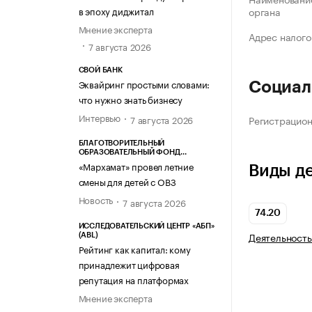
в эпоху диджитал
органа
Мнение эксперта
Адрес налого
7 августа 2026
СВОЙ БАНК
Эквайринг простыми словами:
Социал
что нужно знать бизнесу
Интервью
Регистрацио
7 августа 2026
БЛАГОТВОРИТЕЛЬНЫЙ
ОБРАЗОВАТЕЛЬНЫЙ ФОНД
«МАРХАМАТ»
«Мархамат» провел летние
Виды д
смены для детей с ОВЗ
Новость
7 августа 2026
74.20
ИССЛЕДОВАТЕЛЬСКИЙ ЦЕНТР «АБП»
Деятельность
(ABL)
Рейтинг как капитал: кому
принадлежит цифровая
репутация на платформах
Мнение эксперта