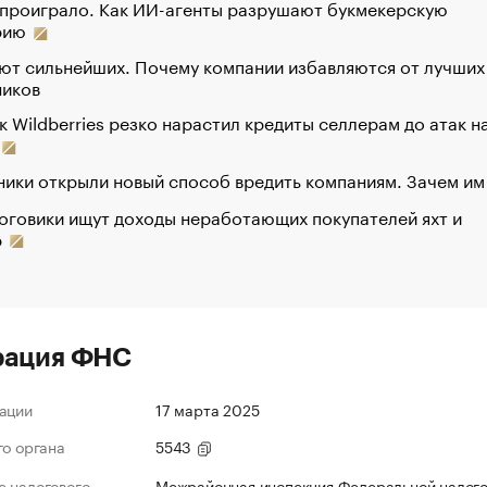
 проиграло. Как ИИ-агенты разрушают букмекерскую
рию
ют сильнейших. Почему компании избавляются от лучших
ников
к Wildberries резко нарастил кредиты селлерам до атак н
ики открыли новый способ вредить компаниям. Зачем им
оговики ищут доходы неработающих покупателей яхт и
р
рация ФНС
ации
17 марта 2025
го органа
5543
 налогового
Межрайонная инспекция Федеральной налог