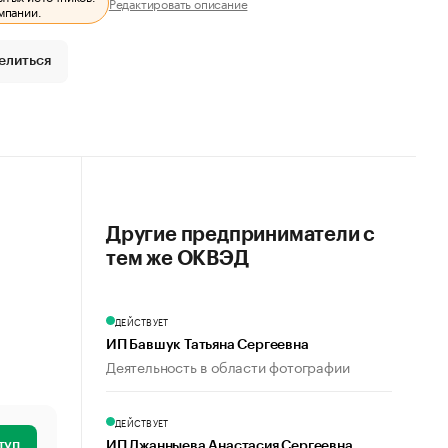
Редактировать описание
мпании.
елиться
Другие предприниматели с
тем же ОКВЭД
ДЕЙСТВУЕТ
ИП Бавшук Татьяна Сергеевна
Деятельность в области фотографии
ДЕЙСТВУЕТ
туп
ИП Джанныева Анастасия Сергеевна