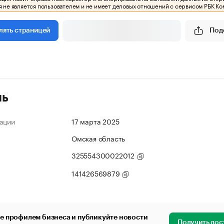
 не является пользователем и не имеет деловых отношений с сервисом РБК Ко
Под
лять страницей
ль
ации
17 марта 2025
Омская область
325554300022012
141426569879
е профилем бизнеса и публикуйте новости
Получить дос