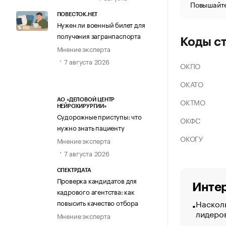
Повышайте
ПОВЕСТОК.НЕТ
Нужен ли военный билет для
получения загранпаспорта
Коды с
Мнение эксперта
7 августа 2026
ОКПО
ОКАТО
ОКТМО
АО «ДЕЛОВОЙ ЦЕНТР
НЕЙРОХИРУРГИИ»
Судорожные приступы: что
ОКФС
нужно знать пациенту
ОКОГУ
Мнение эксперта
7 августа 2026
СПЕКТРДАТА
Проверка кандидатов для
Интер
кадрового агентства: как
Насколь
повысить качество отбора
лидеро
Мнение эксперта