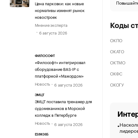
Повышайте
Цена парковки: как новые
нормативы изменят рынок
новостроек
Мнение эксперта
Коды с
6 августа 2026
ОКПО
ОКАТО
ФИЛОСОФТ
ОКТМО
«Философт» интегрировал
оборудование BAS-IP с
ОКФС
платформой «Мажордом»
Новость
ОКОГУ
6 августа 2026
ЭМЦТ
ЭМЦТ поставила тренажер для
судомехаников в Морской
Интер
колледж в Петербурге
Новость
Насколь
6 августа 2026
лидеро
ESIM365