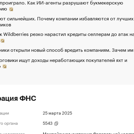
 проиграло. Как ИИ-агенты разрушают букмекерскую
рию
ют сильнейших. Почему компании избавляются от лучших
ников
к Wildberries резко нарастил кредиты селлерам до атак н
ики открыли новый способ вредить компаниям. Зачем им
оговики ищут доходы неработающих покупателей яхт и
р
рация ФНС
ации
25 марта 2025
го органа
5543
 налогового
Межрайонная инспекция Федеральной налог