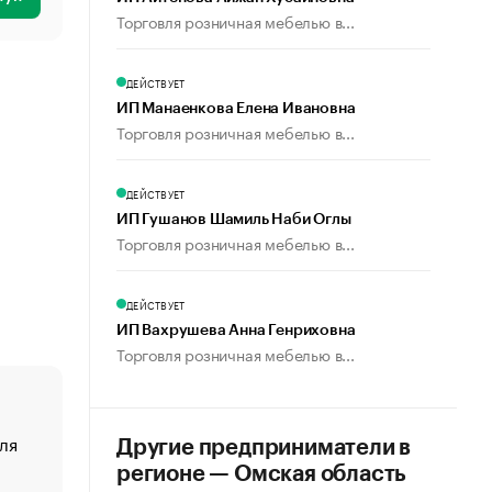
Торговля розничная мебелью в...
ДЕЙСТВУЕТ
ИП Манаенкова Елена Ивановна
Торговля розничная мебелью в...
ДЕЙСТВУЕТ
ИП Гушанов Шамиль Наби Оглы
Торговля розничная мебелью в...
ДЕЙСТВУЕТ
ИП Вахрушева Анна Генриховна
Торговля розничная мебелью в...
ля
«От спорта тело стареет иначе». Как живет глава ко
Другие предприниматели в
создавшей GTA
регионе — Омская область