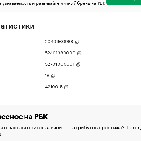
 узнаваемость и развивайте личный бренд на РБК
татистики
2040960988
52401380000
52701000001
16
4210015
есное на РБК
ко ваш авторитет зависит от атрибутов престижа? Тест д
в