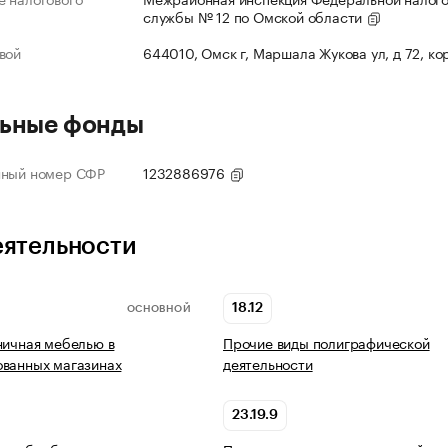
службы № 12 по Омской области
вой
644010, Омск г, Маршала Жукова ул, д 72, ко
ьные фонды
нный номер СФР
1232886976
еятельности
18.12
ОСНОВНОЙ
ничная мебелью в
Прочие виды полиграфической
ованных магазинах
деятельности
23.19.9