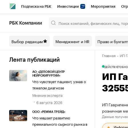
Подписка на РБК
Инвестиции
Мероприятия
Отр
Спорт
Школа управления РБК
РБК Образование
РБ
РБК Компании
Город
Стиль
Крипто
РБК Бизнес-среда
Дискусси
Выбор редакции
Менеджмент и HR
Право и бухгал
Спецпроекты СПб
Конференции СПб
Спецпроекты
Главная
ИП Г
Технологии и медиа
Финансы
Рынок наличной валют
Лента публикаций
ДЕЙСТВУЕТ
ОБНО
АО «ДЕЛОВОЙ ЦЕНТР
ИП Г
НЕЙРОХИРУРГИИ»
Что чувствует пациент, узнав о
3255
тяжелом диагнозе
Мнение эксперта
6 августа 2026
ИП Гавриленк
розничная ме
ООО «РЕММА ТРЕЙД»
Данные получен
Что мешает развитию
премиального сырного рынка в
Информац