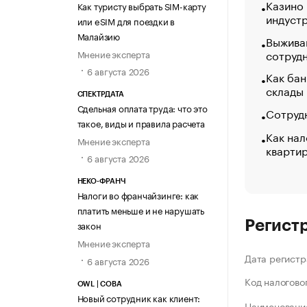
Казино
Как туристу выбрать SIM-карту
индуст
или eSIM для поездки в
Малайзию
Выжива
сотруд
Мнение эксперта
6 августа 2026
Как бан
склады
СПЕКТРДАТА
Сдельная оплата труда: что это
Сотрудн
такое, виды и правила расчета
Как нал
Мнение эксперта
кварти
6 августа 2026
НЕКО-ФРАНЧ
Налоги во франчайзинге: как
платить меньше и не нарушать
Регист
закон
Мнение эксперта
Дата регистр
6 августа 2026
Код налогово
OWL | СОВА
Новый сотрудник как клиент:
Наименование