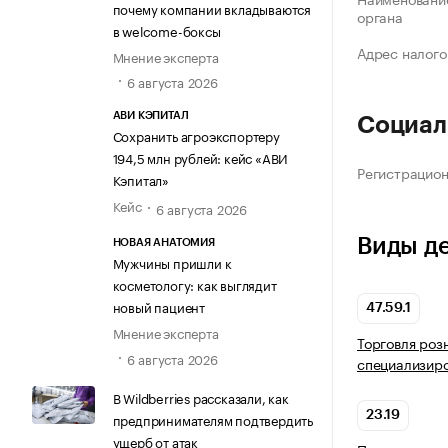
почему компании вкладываются
органа
в welcome-боксы
Адрес налого
Мнение эксперта
6 августа 2026
АВИ КЭПИТАЛ
Социал
Сохранить агроэкспортеру
194,5 млн рублей: кейс «АВИ
Регистрацио
Кэпитал»
Кейс
6 августа 2026
Виды д
НОВАЯ АНАТОМИЯ
Мужчины пришли к
косметологу: как выглядит
новый пациент
47.59.1
Мнение эксперта
Торговля роз
6 августа 2026
специализир
В Wildberries рассказали, как
23.19
предпринимателям подтвердить
ущерб от атак