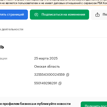
 не является пользователем и не имеет деловых отношений с сервисом РБК Ко
Подписаться на изменения
По
лять страницей
 деятельности
ль
ации
25 марта 2025
Омская область
325554300024559
550149296291
е профилем бизнеса и публикуйте новости
Получить дос