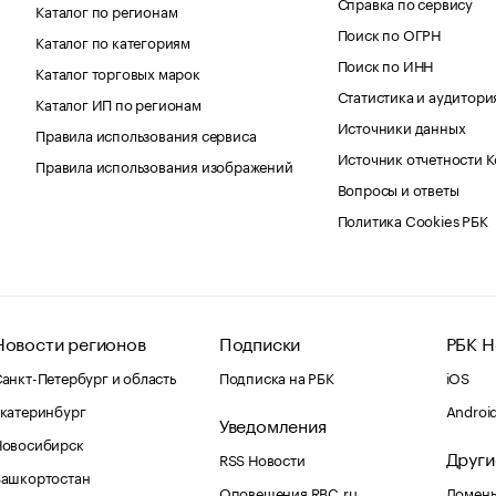
Справка по сервису
Каталог по регионам
Поиск по ОГРН
Каталог по категориям
Поиск по ИНН
Каталог торговых марок
Статистика и аудитори
Каталог ИП по регионам
Источники данных
Правила использования сервиса
Источник отчетности 
Правила использования изображений
Вопросы и ответы
Политика Cookies РБК
Новости регионов
Подписки
РБК Н
анкт-Петербург и область
Подписка на РБК
iOS
катеринбург
Androi
Уведомления
Новосибирск
Други
RSS Новости
Башкортостан
Оповещения RBC.ru
Домены