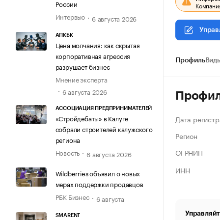
России
Компания
Интервью
6 августа 2026
Управ
АПКБК
Цена молчания: как скрытая
корпоративная агрессия
Профиль
Виды
разрушает бизнес
Мнение эксперта
6 августа 2026
Профи
АССОЦИАЦИЯ ПРЕДПРИНИМАТЕЛЕЙ
«Стройдебаты» в Калуге
Дата регистр
собрали строителей калужского
Регион
региона
ОГРНИП
Новость
6 августа 2026
ИНН
Wildberries объявил о новых
мерах поддержки продавцов
РБК Бизнес
6 августа
Управляйт
SMARENT