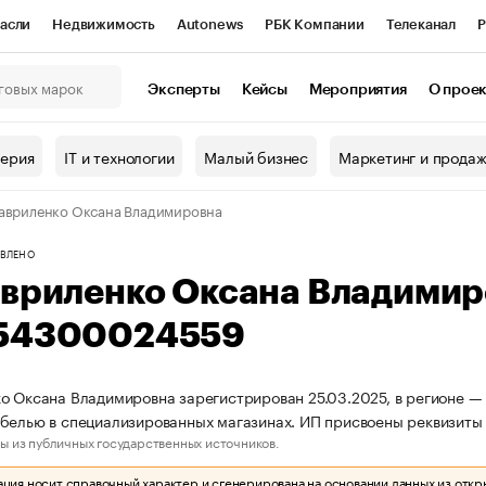
асли
Недвижимость
Autonews
РБК Компании
Телеканал
Р
К Курсы
РБК Life
Тренды
Визионеры
Национальные проекты
Эксперты
Кейсы
Мероприятия
О прое
онный клуб
Исследования
Кредитные рейтинги
Франшизы
Г
терия
IT и технологии
Малый бизнес
Маркетинг и прода
Проверка контрагентов
Политика
Экономика
Бизнес
авриленко Оксана Владимировна
ы
ВЛЕНО
авриленко Оксана Владими
54300024559
о Оксана Владимировна зарегистрирован 25.03.2025, в регионе — 
белью в специализированных магазинах. ИП присвоены реквизит
ы из публичных государственных источников.
ия носит справочный характер и сгенерирована на основании данных из откр