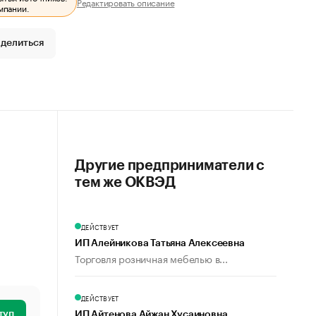
Редактировать описание
мпании.
делиться
Другие предприниматели с
тем же ОКВЭД
ДЕЙСТВУЕТ
ИП Алейникова Татьяна Алексеевна
Торговля розничная мебелью в...
ДЕЙСТВУЕТ
туп
ИП Айтенова Айжан Хусаиновна