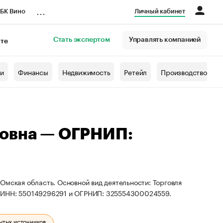
...
БК Вино
Личный кабинет
Стать экспертом
Управлять компанией
кте
азета
жи
Финансы
Недвижимость
Ретейл
Производство
ровна — ОГРНИП:
Омская область. Основной вид деятельности: Торговля
ы ИНН: 550149296291 и ОГРНИП: 325554300024559.
ытых источников.