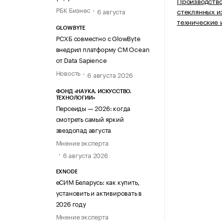
Производство
РБК Бизнес
стеклянных и
6 августа
технические 
GLOWBYTE
РСХБ совместно с GlowByte
внедрил платформу CM Ocean
от Data Sapience
Новость
6 августа 2026
ФОНД «НАУКА. ИСКУССТВО.
ТЕХНОЛОГИИ»
Персеиды — 2026: когда
смотреть самый яркий
звездопад августа
Мнение эксперта
6 августа 2026
EXNODE
еСИМ Беларусь: как купить,
установить и активировать в
2026 году
Мнение эксперта