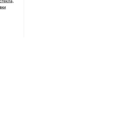
стекла,
вки