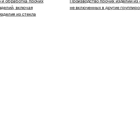
 и обработка прочих
Производство прочих изделий из 
зделий, включая
не включенных в другие группиро
изделия из стекла