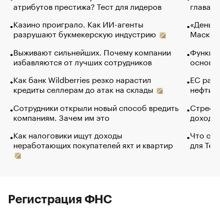
атрибутов престижа? Тест для лидеров
глава к
Казино проиграло. Как ИИ-агенты
«Деньги
разрушают букмекерскую индустрию
Маск в 
Выживают сильнейших. Почему компании
Функции
избавляются от лучших сотрудников
основ э
Как банк Wildberries резко нарастил
ЕС раз
кредиты селлерам до атак на склады
нефти —
Сотрудники открыли новый способ вредить
Стресс 
компаниям. Зачем им это
доходов
Как налоговики ищут доходы
Что обв
неработающих покупателей яхт и квартир
для Tel
Регистрация ФНС