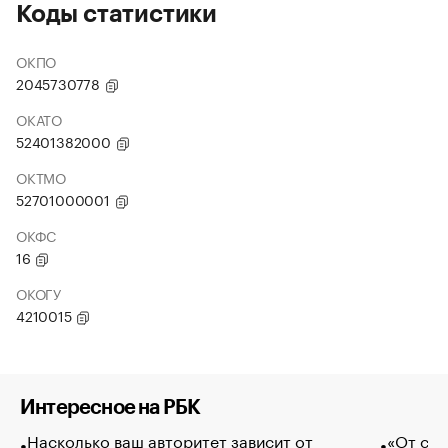
Коды статистики
ОКПО
2045730778
ОКАТО
52401382000
ОКТМО
52701000001
ОКФС
16
ОКОГУ
4210015
Интересное на РБК
Насколько ваш авторитет зависит от
«От спо