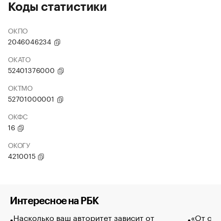
Коды статистики
ОКПО
2046046234
ОКАТО
52401376000
ОКТМО
52701000001
ОКФС
16
ОКОГУ
4210015
Интересное на РБК
Насколько ваш авторитет зависит от
«От спо