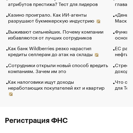
атрибутов престижа? Тест для лидеров
глава к
Казино проиграло. Как ИИ-агенты
«Деньги
разрушают букмекерскую индустрию
Маск в 
Выживают сильнейших. Почему компании
Функции
избавляются от лучших сотрудников
основ э
Как банк Wildberries резко нарастил
ЕС раз
кредиты селлерам до атак на склады
нефти —
Сотрудники открыли новый способ вредить
Стресс 
компаниям. Зачем им это
доходов
Как налоговики ищут доходы
Что обв
неработающих покупателей яхт и квартир
для Tel
Регистрация ФНС