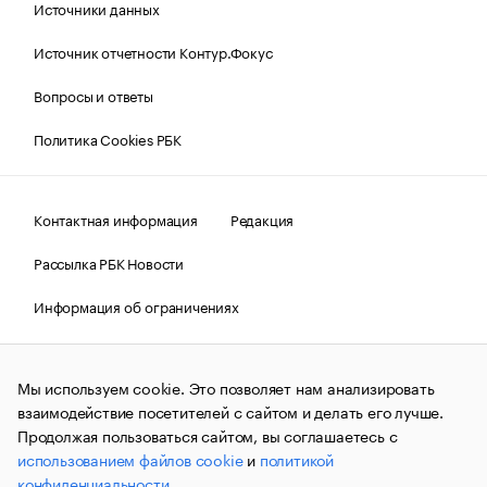
Источники данных
Источник отчетности Контур.Фокус
Вопросы и ответы
Политика Cookies РБК
Контактная информация
Редакция
Рассылка РБК Новости
Информация об ограничениях
Правовая информация
О соблюдении авторских прав
Мы используем cookie. Это позволяет нам анализировать
© АО «РОСБИЗНЕСКОНСАЛТИНГ»,
1995–2026.
Сообщения
и материалы информационного агентства «РБК»
взаимодействие посетителей с сайтом и делать его лучше.
(зарегистрировано Федеральной службой по надзору в сфере
Продолжая пользоваться сайтом, вы соглашаетесь с
связи, информационных технологий и массовых
использованием файлов cookie
и
политикой
коммуникаций (Роскомнадзор) 09.12.2015 за номером ИА
№ФС77-63848) сопровождаются пометкой «РБК». Отдельные
конфиденциальности
.