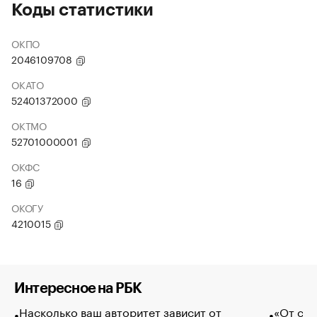
Коды статистики
ОКПО
2046109708
ОКАТО
52401372000
ОКТМО
52701000001
ОКФС
16
ОКОГУ
4210015
Интересное на РБК
Насколько ваш авторитет зависит от
«От спо