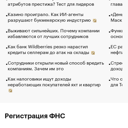
атрибутов престижа? Тест для лидеров
глава к
Казино проиграло. Как ИИ-агенты
«Деньги
разрушают букмекерскую индустрию
Маск в 
Выживают сильнейших. Почему компании
Функции
избавляются от лучших сотрудников
основ э
Как банк Wildberries резко нарастил
ЕС раз
кредиты селлерам до атак на склады
нефти —
Сотрудники открыли новый способ вредить
Стресс 
компаниям. Зачем им это
доходов
Как налоговики ищут доходы
Что обв
неработающих покупателей яхт и квартир
для Tel
Регистрация ФНС