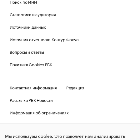
Поиск по ИНН
Статистика и аудитория
Источники данных
Источник отчетности Контур.Фокус
Вопросы и ответы
Политика Cookies РБК
Контактная информация
Редакция
Рассылка РБК Новости
Информация об ограничениях
Правовая информация
О соблюдении авторских прав
Мы используем cookie. Это позволяет нам анализировать
© АО «РОСБИЗНЕСКОНСАЛТИНГ»,
1995–2026.
Сообщения