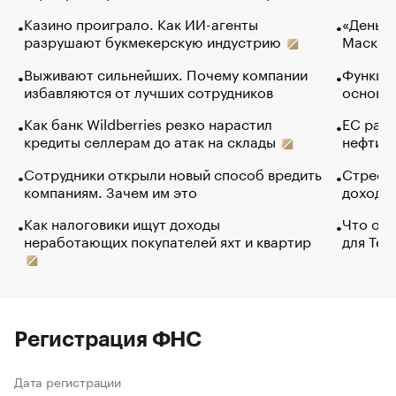
Казино проиграло. Как ИИ-агенты
«Деньги
разрушают букмекерскую индустрию
Маск в 
Выживают сильнейших. Почему компании
Функции
избавляются от лучших сотрудников
основ э
Как банк Wildberries резко нарастил
ЕС раз
кредиты селлерам до атак на склады
нефти —
Сотрудники открыли новый способ вредить
Стресс 
компаниям. Зачем им это
доходов
Как налоговики ищут доходы
Что обв
неработающих покупателей яхт и квартир
для Tel
Регистрация ФНС
Дата регистрации