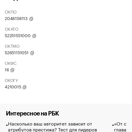
ОКПО
2046158113
ОКАТО
52251551000
ОКТМО
52651151051
ОКФС
16
ОКОГУ
4210015
Интересное на РБК
Насколько ваш авторитет зависит от
«От спо
атрибутов престижа? Тест для лидеров
глава к