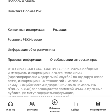
Вопросы и ответы
Политика Cookies РБК
Контактная информация
Редакция
Рассылка РБК Новости
Информация об ограничениях
Правовая информация
О соблюдении авторских прав
© АО «РОСБИЗНЕСКОНСАЛТИНГ»,
1995–2026.
Сообщения
и материалы информационного агентства «РБК»
(зарегистрировано Федеральной службой по надзору в сфере
связи, информационных технологий и массовых
коммуникаций (Роскомнадзор) 09.12.2015 за номером ИА
№ФС77-63848) сопровождаются пометкой «РБК». Отдельные
публикации могут содержать информацию,
не предназначенную для пользователей
до 18 лет.
companycardsfeedback@rbc.ru
Добавить
Главное
Эксперты
Кейсы
Мероприятия
новость