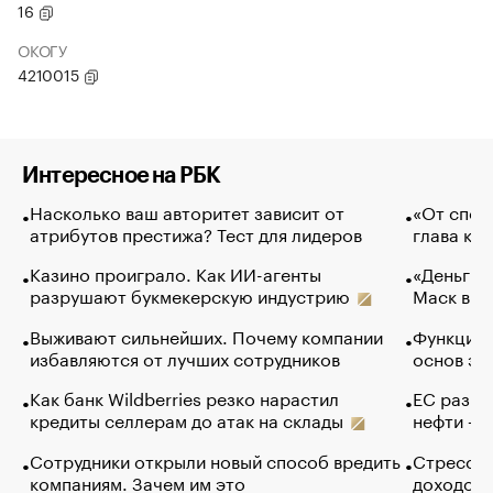
16
ОКОГУ
4210015
Интересное на РБК
Насколько ваш авторитет зависит от
«От спор
атрибутов престижа? Тест для лидеров
глава ко
Казино проиграло. Как ИИ-агенты
«Деньги б
разрушают букмекерскую индустрию
Маск в и
Выживают сильнейших. Почему компании
Функции 
избавляются от лучших сотрудников
основ эф
Как банк Wildberries резко нарастил
ЕС разре
кредиты селлерам до атак на склады
нефти — 
Сотрудники открыли новый способ вредить
Стресс о
компаниям. Зачем им это
доходов 