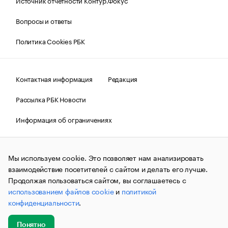
Источник отчетности Контур.Фокус
Вопросы и ответы
Политика Cookies РБК
Контактная информация
Редакция
Рассылка РБК Новости
Информация об ограничениях
Правовая информация
О соблюдении авторских прав
Мы используем cookie. Это позволяет нам анализировать
© АО «РОСБИЗНЕСКОНСАЛТИНГ»,
1995–2026.
Сообщения
и материалы информационного агентства «РБК»
взаимодействие посетителей с сайтом и делать его лучше.
(зарегистрировано Федеральной службой по надзору в сфере
Продолжая пользоваться сайтом, вы соглашаетесь с
связи, информационных технологий и массовых
использованием файлов cookie
и
политикой
коммуникаций (Роскомнадзор) 09.12.2015 за номером ИА
№ФС77-63848) сопровождаются пометкой «РБК». Отдельные
конфиденциальности
.
публикации могут содержать информацию,
не предназначенную для пользователей
до 18 лет.
companycardsfeedback@rbc.ru
Понятно