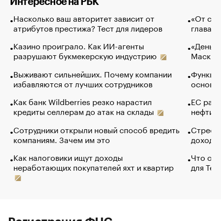
Интересное на РБК
Насколько ваш авторитет зависит от
«От спо
атрибутов престижа? Тест для лидеров
глава к
Казино проиграло. Как ИИ-агенты
«Деньги
разрушают букмекерскую индустрию
Маск в 
Выживают сильнейших. Почему компании
Функции
избавляются от лучших сотрудников
основ э
Как банк Wildberries резко нарастил
ЕС раз
кредиты селлерам до атак на склады
нефти —
Сотрудники открыли новый способ вредить
Стресс 
компаниям. Зачем им это
доходов
Как налоговики ищут доходы
Что обв
неработающих покупателей яхт и квартир
для Tel