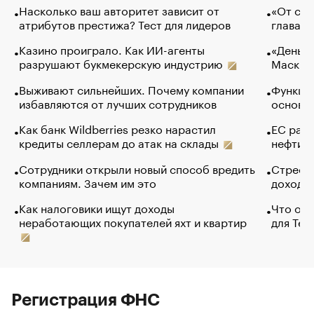
Насколько ваш авторитет зависит от
«От спо
атрибутов престижа? Тест для лидеров
глава к
Казино проиграло. Как ИИ-агенты
«Деньги
разрушают букмекерскую индустрию
Маск в 
Выживают сильнейших. Почему компании
Функции
избавляются от лучших сотрудников
основ э
Как банк Wildberries резко нарастил
ЕС раз
кредиты селлерам до атак на склады
нефти —
Сотрудники открыли новый способ вредить
Стресс 
компаниям. Зачем им это
доходов
Как налоговики ищут доходы
Что обв
неработающих покупателей яхт и квартир
для Tel
Регистрация ФНС