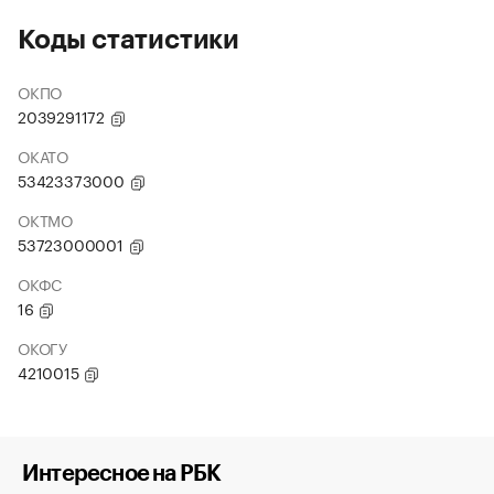
Коды статистики
ОКПО
2039291172
ОКАТО
53423373000
ОКТМО
53723000001
ОКФС
16
ОКОГУ
4210015
Интересное на РБК