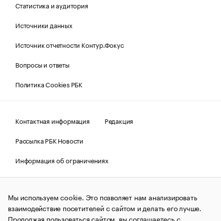
Статистика и аудитория
Источники данных
Источник отчетности Контур.Фокус
Вопросы и ответы
Политика Cookies РБК
Контактная информация
Редакция
Рассылка РБК Новости
Информация об ограничениях
Правовая информация
О соблюдении авторских прав
Мы используем cookie. Это позволяет нам анализировать
© АО «РОСБИЗНЕСКОНСАЛТИНГ»,
1995–2026.
Сообщения
и материалы информационного агентства «РБК»
взаимодействие посетителей с сайтом и делать его лучше.
(зарегистрировано Федеральной службой по надзору в сфере
Продолжая пользоваться сайтом, вы соглашаетесь с