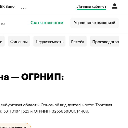
...
БК Вино
Личный кабинет
Стать экспертом
Управлять компанией
кте
азета
жи
Финансы
Недвижимость
Ретейл
Производство
вна — ОГРНИП:
енбургская область. Основной вид деятельности: Торговля
НН: 561101841525 и ОГРНИП: 325565800014489.
ытых источников.