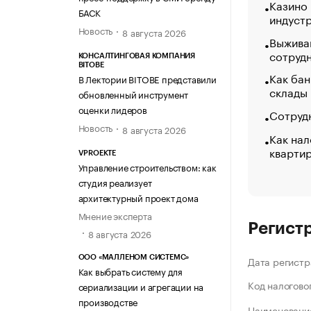
Казино
БАСК
индуст
Новость
8 августа 2026
Выжива
сотруд
КОНСАЛТИНГОВАЯ КОМПАНИЯ
BITOBE
Как бан
В Лектории BITOBE представили
склады
обновленный инструмент
оценки лидеров
Сотрудн
Новость
8 августа 2026
Как нал
кварти
VPROEKTE
Управление строительством: как
студия реализует
архитектурный проект дома
Мнение эксперта
Регист
8 августа 2026
ООО «МАЛЛЕНОМ СИСТЕМС»
Дата регистр
Как выбрать систему для
Код налогово
сериализации и агрегации на
производстве
Наименование