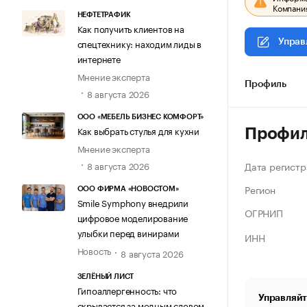
Компания
НЕФТЕТРАФИК
Как получить клиентов на
спецтехнику: находим лиды в
Управ
интернете
Мнение эксперта
Профиль
8 августа 2026
ООО «МЕБЕЛЬ БИЗНЕС КОМФОРТ»
Как выбрать стулья для кухни
Профи
Мнение эксперта
Дата регистр
8 августа 2026
Регион
ООО ФИРМА «НОВОСТОМ»
Smile Symphony внедрили
ОГРНИП
цифровое моделирование
улыбки перед винирами
ИНН
Новость
8 августа 2026
ЗЕЛЁНЫЙ ЛИСТ
Гипоаллергенность: что
Управляйт
скрывается за модным словом