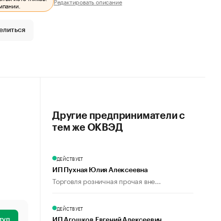
Редактировать описание
мпании.
елиться
Другие предприниматели с
тем же ОКВЭД
ДЕЙСТВУЕТ
ИП Пухная Юлия Алексеевна
Торговля розничная прочая вне...
ДЕЙСТВУЕТ
туп
ИП Агошков Евгений Алексеевич