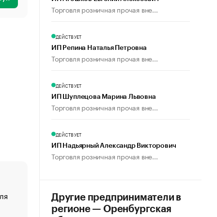
Торговля розничная прочая вне...
ДЕЙСТВУЕТ
ИП Репина Наталья Петровна
Торговля розничная прочая вне...
ДЕЙСТВУЕТ
ИП Шуплецова Марина Львовна
Торговля розничная прочая вне...
ДЕЙСТВУЕТ
ИП Надьярный Александр Викторович
Торговля розничная прочая вне...
ля
«От спорта тело стареет иначе». Как живет глава ко
Другие предприниматели в
создавшей GTA
регионе — Оренбургская