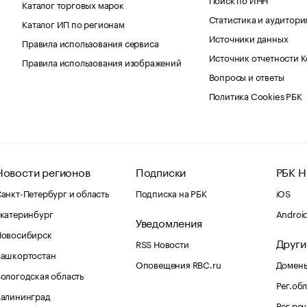
Каталог торговых марок
Статистика и аудитори
Каталог ИП по регионам
Источники данных
Правила использования сервиса
Источник отчетности 
Правила использования изображений
Вопросы и ответы
Политика Cookies РБК
Новости регионов
Подписки
РБК Н
анкт-Петербург и область
Подписка на РБК
iOS
катеринбург
Androi
Уведомления
Новосибирск
Други
RSS Новости
Башкортостан
Оповещения RBC.ru
Домены
ологодская область
Рег.об
Калининград
Рег.ре