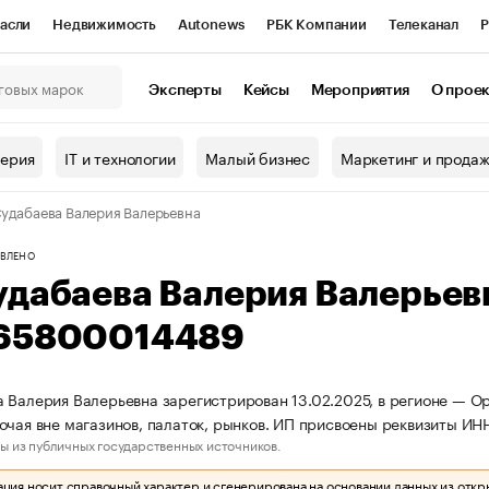
асли
Недвижимость
Autonews
РБК Компании
Телеканал
Р
К Курсы
РБК Life
Тренды
Визионеры
Национальные проекты
Эксперты
Кейсы
Мероприятия
О прое
онный клуб
Исследования
Кредитные рейтинги
Франшизы
Г
терия
IT и технологии
Малый бизнес
Маркетинг и прода
Проверка контрагентов
Политика
Экономика
Бизнес
удабаева Валерия Валерьевна
ы
ВЛЕНО
удабаева Валерия Валерье
65800014489
 Валерия Валерьевна зарегистрирован 13.02.2025, в регионе — Ор
очая вне магазинов, палаток, рынков. ИП присвоены реквизиты И
ы из публичных государственных источников.
ия носит справочный характер и сгенерирована на основании данных из откр