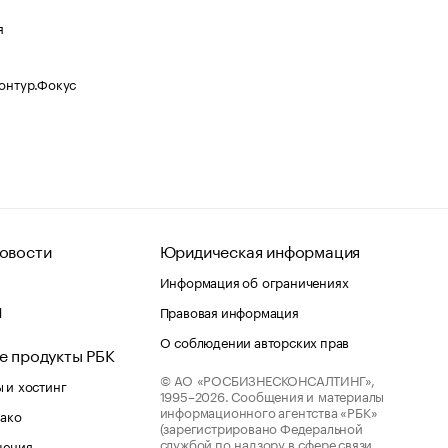
я
Контур.Фокус
овости
Юридическая информация
Информация об ограничениях
d
Правовая информация
О соблюдении авторских прав
е продукты РБК
© АО «РОСБИЗНЕСКОНСАЛТИНГ»,
 и хостинг
1995–2026.
Сообщения и материалы
информационного агентства «РБК»
лако
(зарегистрировано Федеральной
службой по надзору в сфере связи,
шения