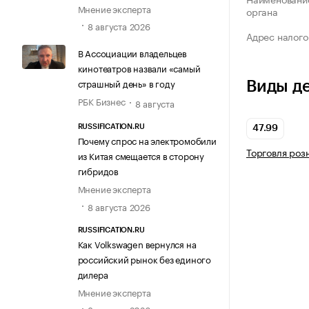
Мнение эксперта
органа
8 августа 2026
Адрес налого
В Ассоциации владельцев
кинотеатров назвали «самый
страшный день» в году
Виды д
РБК Бизнес
8 августа
RUSSIFICATION.RU
47.99
Почему спрос на электромобили
Торговля роз
из Китая смещается в сторону
гибридов
Мнение эксперта
8 августа 2026
RUSSIFICATION.RU
Как Volkswagen вернулся на
российский рынок без единого
дилера
Мнение эксперта