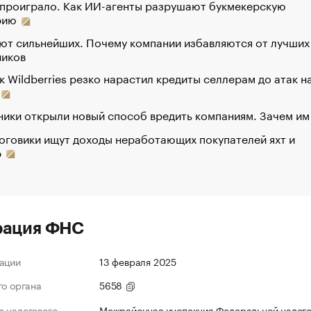
 проиграло. Как ИИ-агенты разрушают букмекерскую
рию
ют сильнейших. Почему компании избавляются от лучших
ников
к Wildberries резко нарастил кредиты селлерам до атак н
ики открыли новый способ вредить компаниям. Зачем им
оговики ищут доходы неработающих покупателей яхт и
р
рация ФНС
ации
13 февраля 2025
го органа
5658
 налогового
Межрайонная инспекция Федеральной налог