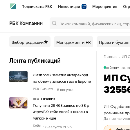
Подписка на РБК
Инвестиции
Мероприятия
Отр
Спорт
Школа управления РБК
РБК Образование
РБ
РБК Компании
Город
Стиль
Крипто
РБК Бизнес-среда
Дискусси
Выбор редакции
Менеджмент и HR
Право и бухгал
Спецпроекты СПб
Конференции СПб
Спецпроекты
Главная
ИП С
Технологии и медиа
Финансы
Рынок наличной валют
Лента публикаций
ДЕЙСТВУЕТ
ОБНО
«Газпром» заметил антирекорд
ИП С
по объему запасов газа в Европе
РБК Бизнес
3255
8 августа
НЕФТЕТРАФИК
Получили 26 468 заявок по 38 р
ИП Судабаева
через ВК: кейс онлайн-школы в
розничная пр
мягкой нише
Данные получен
Кейс
8 августа 2026
Информац