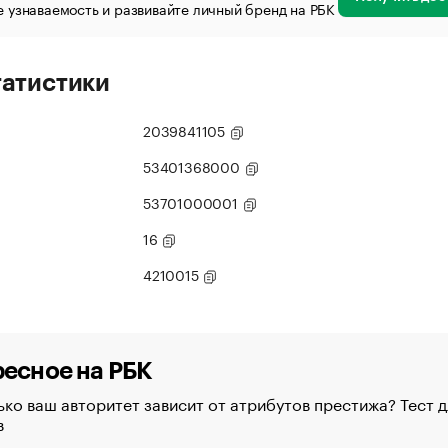
 узнаваемость и развивайте личный бренд на РБК
татистики
2039841105
53401368000
53701000001
16
4210015
есное на РБК
ко ваш авторитет зависит от атрибутов престижа? Тест д
в