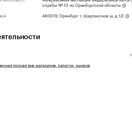
службы № 10 по Оренбургской области
вой
460019, Оренбург г, Шарлыкское ш, д 1/2
еятельности
ничная прочая вне магазинов, палаток, рынков