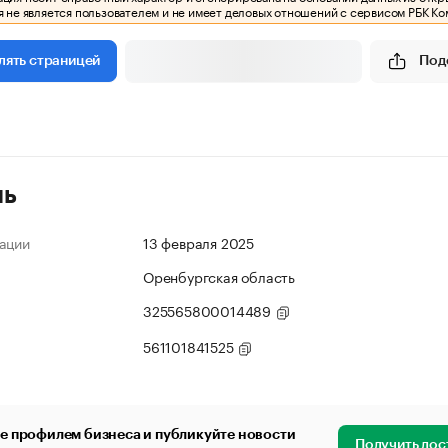
 не является пользователем и не имеет деловых отношений с сервисом РБК Ко
Под
лять страницей
ль
ации
13 февраля 2025
Оренбургская область
325565800014489
561101841525
е профилем бизнеса и публикуйте новости
Получить дос