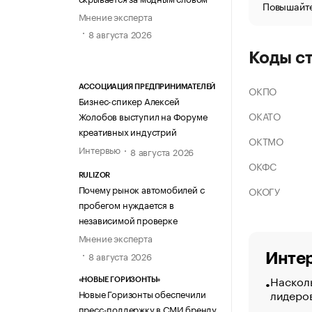
Повышайте
Мнение эксперта
8 августа 2026
Коды с
ОКПО
АССОЦИАЦИЯ ПРЕДПРИНИМАТЕЛЕЙ
Бизнес-спикер Алексей
ОКАТО
Жолобов выступил на Форуме
креативных индустрий
ОКТМО
Интервью
8 августа 2026
ОКФС
RULIZOR
Почему рынок автомобилей с
ОКОГУ
пробегом нуждается в
независимой проверке
Мнение эксперта
8 августа 2026
Интер
Насколь
«НОВЫЕ ГОРИЗОНТЫ»
лидеро
Новые Горизонты обеспечили
пресс-поддержку в СМИ бренду