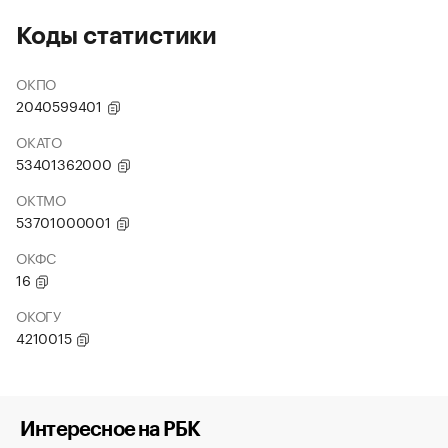
Коды статистики
ОКПО
2040599401
ОКАТО
53401362000
ОКТМО
53701000001
ОКФС
16
ОКОГУ
4210015
Интересное на РБК