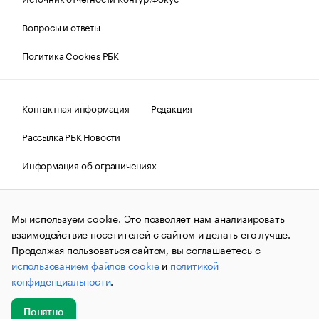
Вопросы и ответы
Политика Cookies РБК
Контактная информация
Редакция
Рассылка РБК Новости
Информация об ограничениях
Правовая информация
О соблюдении авторских прав
Мы используем cookie. Это позволяет нам анализировать
© АО «РОСБИЗНЕСКОНСАЛТИНГ»,
1995–2026.
Сообщения
и материалы информационного агентства «РБК»
взаимодействие посетителей с сайтом и делать его лучше.
(зарегистрировано Федеральной службой по надзору в сфере
Продолжая пользоваться сайтом, вы соглашаетесь с
связи, информационных технологий и массовых
использованием файлов cookie
и
политикой
коммуникаций (Роскомнадзор) 09.12.2015 за номером ИА
№ФС77-63848) сопровождаются пометкой «РБК». Отдельные
конфиденциальности
.
публикации могут содержать информацию,
не предназначенную для пользователей
до 18 лет.
companycardsfeedback@rbc.ru
Понятно