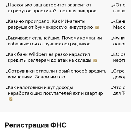
Насколько ваш авторитет зависит от
«От спо
атрибутов престижа? Тест для лидеров
глава к
Казино проиграло. Как ИИ-агенты
«Деньги
разрушают букмекерскую индустрию
Маск в 
Выживают сильнейших. Почему компании
Функции
избавляются от лучших сотрудников
основ э
Как банк Wildberries резко нарастил
ЕС раз
кредиты селлерам до атак на склады
нефти —
Сотрудники открыли новый способ вредить
Стресс 
компаниям. Зачем им это
доходов
Как налоговики ищут доходы
Что обв
неработающих покупателей яхт и квартир
для Tel
Регистрация ФНС