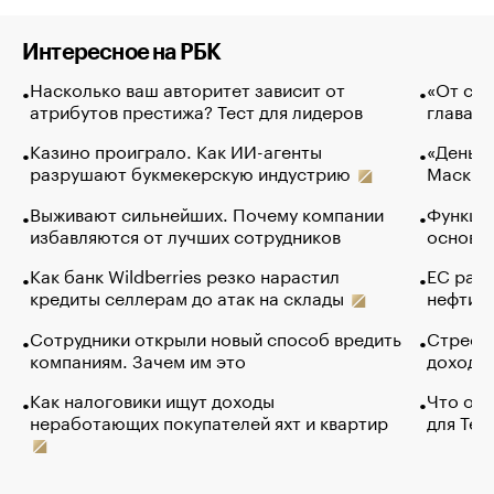
Интересное на РБК
Насколько ваш авторитет зависит от
«От спо
атрибутов престижа? Тест для лидеров
глава к
Казино проиграло. Как ИИ-агенты
«Деньги
разрушают букмекерскую индустрию
Маск в 
Выживают сильнейших. Почему компании
Функции
избавляются от лучших сотрудников
основ э
Как банк Wildberries резко нарастил
ЕС раз
кредиты селлерам до атак на склады
нефти —
Сотрудники открыли новый способ вредить
Стресс 
компаниям. Зачем им это
доходов
Как налоговики ищут доходы
Что обв
неработающих покупателей яхт и квартир
для Tel