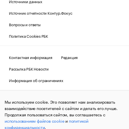
Источники данных
Источник отчетности Контур.Фокус
Вопросы и ответы
Политика Cookies РБК
Контактная информация
Редакция
Рассылка РБК Новости
Информация об ограничениях
Правовая информация
О соблюдении авторских прав
Мы используем cookie. Это позволяет нам анализировать
© АО «РОСБИЗНЕСКОНСАЛТИНГ»,
1995–2026.
Сообщения
и материалы информационного агентства «РБК»
взаимодействие посетителей с сайтом и делать его лучше.
(зарегистрировано Федеральной службой по надзору в сфере
Продолжая пользоваться сайтом, вы соглашаетесь с
связи, информационных технологий и массовых
использованием файлов cookie
и
политикой
коммуникаций (Роскомнадзор) 09.12.2015 за номером ИА
№ФС77-63848) сопровождаются пометкой «РБК». Отдельные
конфиденциальности
.