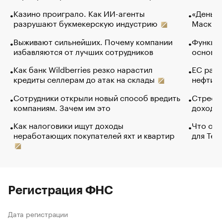
Казино проиграло. Как ИИ-агенты
«Деньги
разрушают букмекерскую индустрию
Маск в 
Выживают сильнейших. Почему компании
Функции
избавляются от лучших сотрудников
основ э
Как банк Wildberries резко нарастил
ЕС раз
кредиты селлерам до атак на склады
нефти —
Сотрудники открыли новый способ вредить
Стресс 
компаниям. Зачем им это
доходов
Как налоговики ищут доходы
Что обв
неработающих покупателей яхт и квартир
для Tel
Регистрация ФНС
Дата регистрации