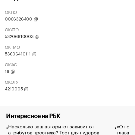
ОКПО
0066326400
ОКАТО
53206810003
ОКТМО
53606410111
ОКФС
16
ОКОГУ
4210005
Интересное на РБК
Насколько ваш авторитет зависит от
«От спо
атрибутов престижа? Тест для лидеров
глава к