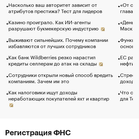
Насколько ваш авторитет зависит от
«От спо
атрибутов престижа? Тест для лидеров
глава к
Казино проиграло. Как ИИ-агенты
«Деньги
разрушают букмекерскую индустрию
Маск в 
Выживают сильнейших. Почему компании
Функции
избавляются от лучших сотрудников
основ э
Как банк Wildberries резко нарастил
ЕС раз
кредиты селлерам до атак на склады
нефти —
Сотрудники открыли новый способ вредить
Стресс 
компаниям. Зачем им это
доходов
Как налоговики ищут доходы
Что обв
неработающих покупателей яхт и квартир
для Tel
Регистрация ФНС