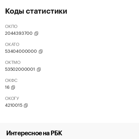
Коды статистики
ОКПО
2044393700
ОКАТО
53404000000
ОКТМО
53502000001
ОКФС
16
ОКОГУ
4210015
Интересное на РБК