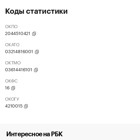
Коды статистики
ОКПО
2044510421
ОКАТО
03214816001
ОКТМО
03614416101
ОКФС
16
ОКОГУ
4210015
Интересное на РБК