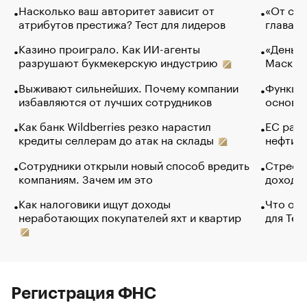
Насколько ваш авторитет зависит от
«От спо
атрибутов престижа? Тест для лидеров
глава к
Казино проиграло. Как ИИ-агенты
«Деньги
разрушают букмекерскую индустрию
Маск в 
Выживают сильнейших. Почему компании
Функции
избавляются от лучших сотрудников
основ э
Как банк Wildberries резко нарастил
ЕС раз
кредиты селлерам до атак на склады
нефти —
Сотрудники открыли новый способ вредить
Стресс 
компаниям. Зачем им это
доходов
Как налоговики ищут доходы
Что обв
неработающих покупателей яхт и квартир
для Tel
Регистрация ФНС