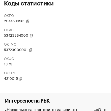
Коды статистики
ОКПО
2044599961
ОКАТО
53423364000
ОКТМО
53723000001
ОКФС
16
ОКОГУ
4210015
Интересное на РБК
Насколько ваш авторитет зависит от
«От спо