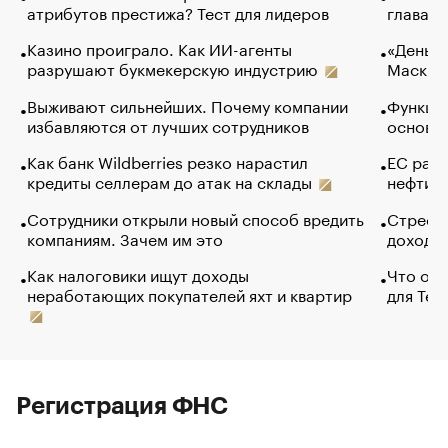
атрибутов престижа? Тест для лидеров
глава к
Казино проиграло. Как ИИ-агенты
«Деньги
разрушают букмекерскую индустрию
Маск в 
Выживают сильнейших. Почему компании
Функции
избавляются от лучших сотрудников
основ э
Как банк Wildberries резко нарастил
ЕС раз
кредиты селлерам до атак на склады
нефти —
Сотрудники открыли новый способ вредить
Стресс 
компаниям. Зачем им это
доходов
Как налоговики ищут доходы
Что обв
неработающих покупателей яхт и квартир
для Tel
Регистрация ФНС