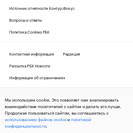
Источник отчетности Контур.Фокус
Вопросы и ответы
Политика Cookies РБК
Контактная информация
Редакция
Рассылка РБК Новости
Информация об ограничениях
Правовая информация
О соблюдении авторских прав
Мы используем cookie. Это позволяет нам анализировать
© АО «РОСБИЗНЕСКОНСАЛТИНГ»,
1995–2026.
Сообщения
и материалы информационного агентства «РБК»
взаимодействие посетителей с сайтом и делать его лучше.
(зарегистрировано Федеральной службой по надзору в сфере
Продолжая пользоваться сайтом, вы соглашаетесь с
связи, информационных технологий и массовых
использованием файлов cookie
и
политикой
коммуникаций (Роскомнадзор) 09.12.2015 за номером ИА
№ФС77-63848) сопровождаются пометкой «РБК». Отдельные
конфиденциальности
.
публикации могут содержать информацию,