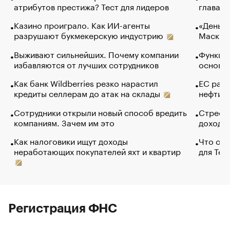
атрибутов престижа? Тест для лидеров
глава к
Казино проиграло. Как ИИ-агенты
«Деньги
разрушают букмекерскую индустрию
Маск в 
Выживают сильнейших. Почему компании
Функции
избавляются от лучших сотрудников
основ э
Как банк Wildberries резко нарастил
ЕС раз
кредиты селлерам до атак на склады
нефти —
Сотрудники открыли новый способ вредить
Стресс 
компаниям. Зачем им это
доходов
Как налоговики ищут доходы
Что обв
неработающих покупателей яхт и квартир
для Tel
Регистрация ФНС