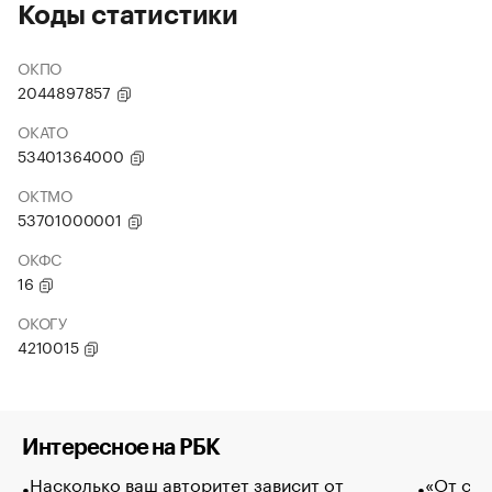
Коды статистики
ОКПО
2044897857
ОКАТО
53401364000
ОКТМО
53701000001
ОКФС
16
ОКОГУ
4210015
Интересное на РБК
Насколько ваш авторитет зависит от
«От спо