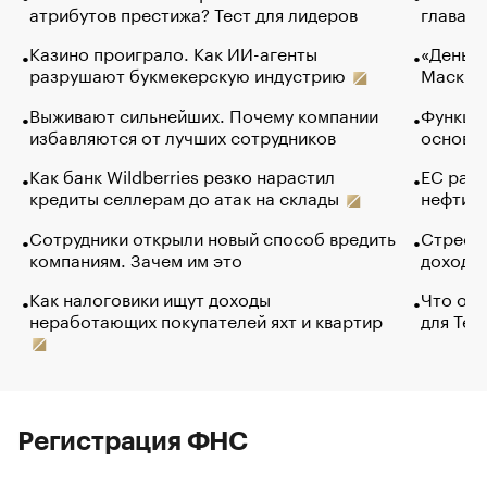
атрибутов престижа? Тест для лидеров
глава к
Казино проиграло. Как ИИ-агенты
«Деньги
разрушают букмекерскую индустрию
Маск в 
Выживают сильнейших. Почему компании
Функции
избавляются от лучших сотрудников
основ э
Как банк Wildberries резко нарастил
ЕС раз
кредиты селлерам до атак на склады
нефти —
Сотрудники открыли новый способ вредить
Стресс 
компаниям. Зачем им это
доходов
Как налоговики ищут доходы
Что обв
неработающих покупателей яхт и квартир
для Tel
Регистрация ФНС