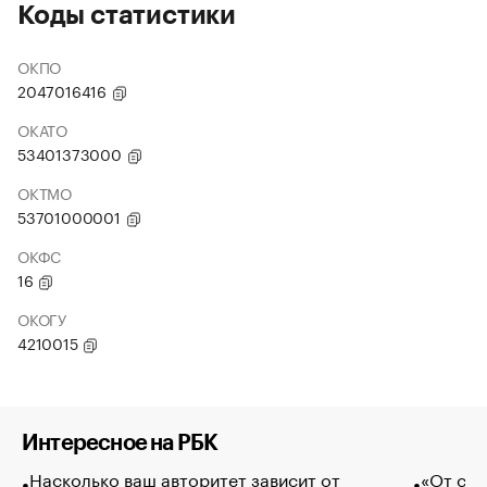
Коды статистики
ОКПО
2047016416
ОКАТО
53401373000
ОКТМО
53701000001
ОКФС
16
ОКОГУ
4210015
Интересное на РБК
Насколько ваш авторитет зависит от
«От спо