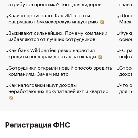
атрибутов престижа? Тест для лидеров
глава к
Казино проиграло. Как ИИ-агенты
«Деньги
разрушают букмекерскую индустрию
Маск в 
Выживают сильнейших. Почему компании
Функции
избавляются от лучших сотрудников
основ э
Как банк Wildberries резко нарастил
ЕС раз
кредиты селлерам до атак на склады
нефти —
Сотрудники открыли новый способ вредить
Стресс 
компаниям. Зачем им это
доходов
Как налоговики ищут доходы
Что обв
неработающих покупателей яхт и квартир
для Tel
Регистрация ФНС