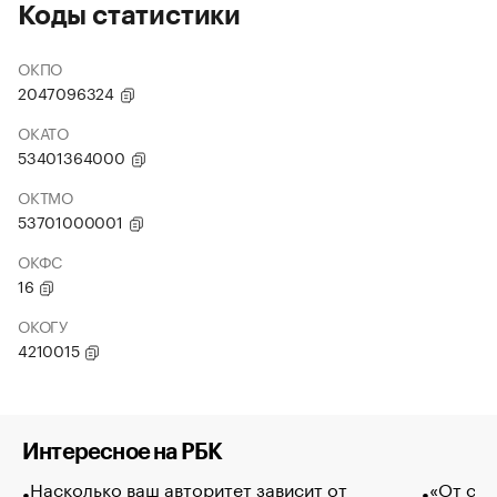
Коды статистики
ОКПО
2047096324
ОКАТО
53401364000
ОКТМО
53701000001
ОКФС
16
ОКОГУ
4210015
Интересное на РБК
Насколько ваш авторитет зависит от
«От спо