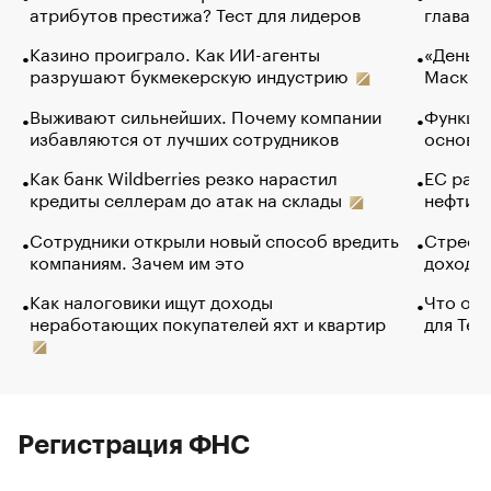
атрибутов престижа? Тест для лидеров
глава к
Казино проиграло. Как ИИ-агенты
«Деньги
разрушают букмекерскую индустрию
Маск в 
Выживают сильнейших. Почему компании
Функции
избавляются от лучших сотрудников
основ э
Как банк Wildberries резко нарастил
ЕС раз
кредиты селлерам до атак на склады
нефти —
Сотрудники открыли новый способ вредить
Стресс 
компаниям. Зачем им это
доходов
Как налоговики ищут доходы
Что обв
неработающих покупателей яхт и квартир
для Tel
Регистрация ФНС