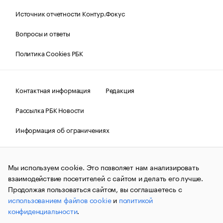
Источник отчетности Контур.Фокус
Вопросы и ответы
Политика Cookies РБК
Контактная информация
Редакция
Рассылка РБК Новости
Информация об ограничениях
Правовая информация
О соблюдении авторских прав
Мы используем cookie. Это позволяет нам анализировать
© АО «РОСБИЗНЕСКОНСАЛТИНГ»,
1995–2026.
Сообщения
и материалы информационного агентства «РБК»
взаимодействие посетителей с сайтом и делать его лучше.
(зарегистрировано Федеральной службой по надзору в сфере
Продолжая пользоваться сайтом, вы соглашаетесь с
связи, информационных технологий и массовых
использованием файлов cookie
и
политикой
коммуникаций (Роскомнадзор) 09.12.2015 за номером ИА
№ФС77-63848) сопровождаются пометкой «РБК». Отдельные
конфиденциальности
.
публикации могут содержать информацию,