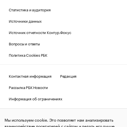
Статистика и аудитория
Источники данных
Источник отчетности Контур.Фокус
Вопросы и ответы
Политика Cookies РБК
Контактная информация
Редакция
Рассылка РБК Новости
Информация об ограничениях
Правовая информация
О соблюдении авторских прав
Мы используем cookie. Это позволяет нам анализировать
© АО «РОСБИЗНЕСКОНСАЛТИНГ»,
1995–2026.
Сообщения
и материалы информационного агентства «РБК»
взаимодействие посетителей с сайтом и делать его лучше.