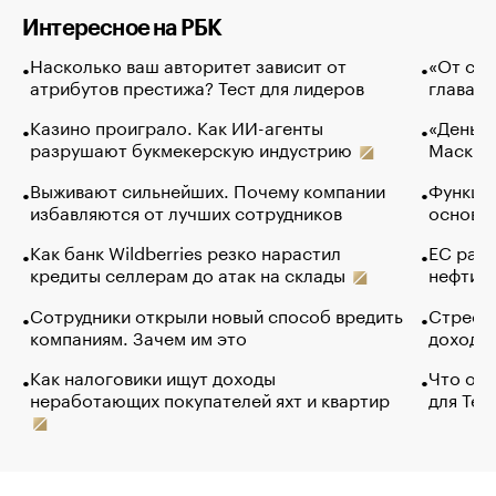
Интересное на РБК
Насколько ваш авторитет зависит от
«От спо
атрибутов престижа? Тест для лидеров
глава к
Казино проиграло. Как ИИ-агенты
«Деньги
разрушают букмекерскую индустрию
Маск в 
Выживают сильнейших. Почему компании
Функции
избавляются от лучших сотрудников
основ э
Как банк Wildberries резко нарастил
ЕС раз
кредиты селлерам до атак на склады
нефти —
Сотрудники открыли новый способ вредить
Стресс 
компаниям. Зачем им это
доходов
Как налоговики ищут доходы
Что обв
неработающих покупателей яхт и квартир
для Tel