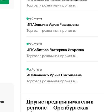
Торговля розничная прочая в...
ДЕЙСТВУЕТ
ИП Аблязина Адиля Рашидовна
Торговля розничная прочая в...
ДЕЙСТВУЕТ
ИП Сабитова Екатерина Игоревна
Торговля розничная прочая в...
ДЕЙСТВУЕТ
ИП Иваненко Ирина Николаевна
Торговля розничная прочая в...
ля
«От спорта тело стареет иначе». Как живет глава ко
Другие предприниматели в
создавшей GTA
регионе — Оренбургская