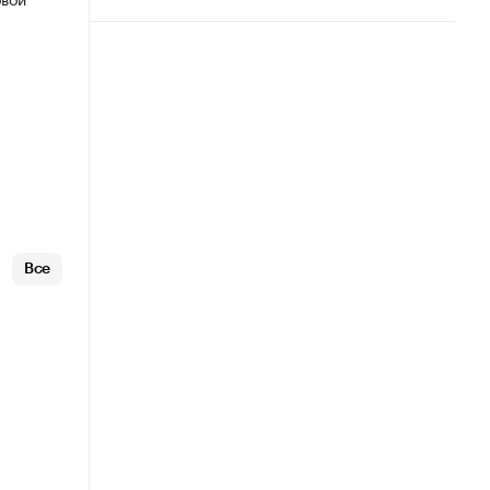
Все
х