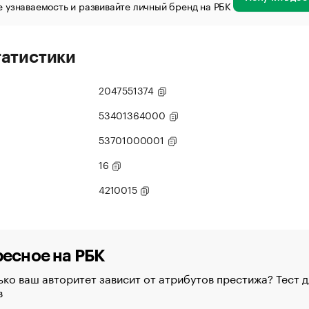
 узнаваемость и развивайте личный бренд на РБК
татистики
2047551374
53401364000
53701000001
16
4210015
есное на РБК
ко ваш авторитет зависит от атрибутов престижа? Тест д
в