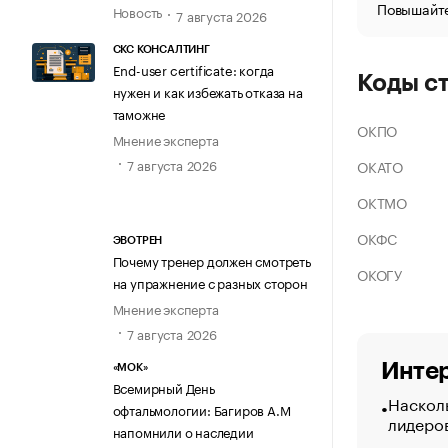
Повышайте
Новость
7 августа 2026
СКС КОНСАЛТИНГ
End-user certificate: когда
Коды с
нужен и как избежать отказа на
таможне
ОКПО
Мнение эксперта
7 августа 2026
ОКАТО
ОКТМО
ОКФС
ЭВОТРЕН
Почему тренер должен смотреть
ОКОГУ
на упражнение с разных сторон
Мнение эксперта
7 августа 2026
Интер
«МОК»
Всемирный День
Насколь
офтальмологии: Багиров А.М
лидеро
напомнили о наследии