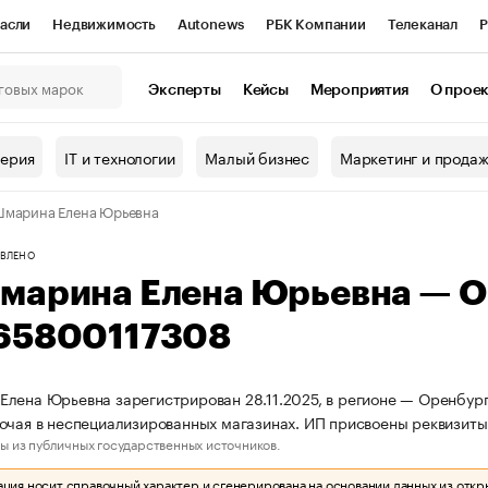
асли
Недвижимость
Autonews
РБК Компании
Телеканал
Р
К Курсы
РБК Life
Тренды
Визионеры
Национальные проекты
Эксперты
Кейсы
Мероприятия
О прое
онный клуб
Исследования
Кредитные рейтинги
Франшизы
Г
терия
IT и технологии
Малый бизнес
Маркетинг и прода
Проверка контрагентов
Политика
Экономика
Бизнес
марина Елена Юрьевна
ы
ВЛЕНО
марина Елена Юрьевна — 
65800117308
лена Юрьевна зарегистрирован 28.11.2025, в регионе — Оренбургс
очая в неспециализированных магазинах. ИП присвоены реквизи
ы из публичных государственных источников.
ия носит справочный характер и сгенерирована на основании данных из откр