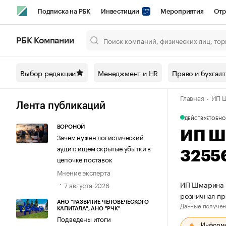
Подписка на РБК
Инвестиции
Мероприятия
Отр
Спорт
Школа управления РБК
РБК Образование
РБ
РБК Компании
Город
Стиль
Крипто
РБК Бизнес-среда
Дискусси
Выбор редакции
Менеджмент и HR
Право и бухгал
Спецпроекты СПб
Конференции СПб
Спецпроекты
Главная
ИП Ш
Технологии и медиа
Финансы
Рынок наличной валют
Лента публикаций
ДЕЙСТВУЕТ
ОБНО
ВОРОНОЙ
ИП Ш
Зачем нужен логистический
аудит: ищем скрытые убытки в
3255
цепочке поставок
Мнение эксперта
ИП Шмарина Е
7 августа 2026
розничная пр
АНО "РАЗВИТИЕ ЧЕЛОВЕЧЕСКОГО
Данные получен
КАПИТАЛА", АНО "РЧК"
Подведены итоги
Информац