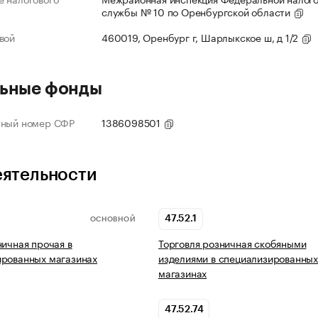
службы № 10 по Оренбургской области
вой
460019, Оренбург г, Шарлыкское ш, д 1/2
ьные фонды
нный номер СФР
1386098501
еятельности
47.52.1
ОСНОВНОЙ
ничная прочая в
Торговля розничная скобяными
ированных магазинах
изделиями в специализированны
магазинах
47.52.74