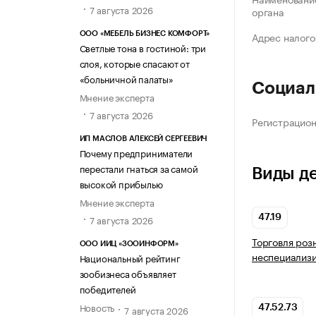
7 августа 2026
органа
Адрес налого
ООО «МЕБЕЛЬ БИЗНЕС КОМФОРТ»
Светлые тона в гостиной: три
слоя, которые спасают от
«больничной палаты»
Социал
Мнение эксперта
7 августа 2026
Регистрацио
ИП МАСЛОВ АЛЕКСЕЙ СЕРГЕЕВИЧ
Почему предприниматели
перестали гнаться за самой
Виды д
высокой прибылью
Мнение эксперта
47.19
7 августа 2026
Торговля роз
ООО ИИЦ «ЗООИНФОРМ»
неспециализ
Национальный рейтинг
зообизнеса объявляет
победителей
Новость
7 августа 2026
47.52.73