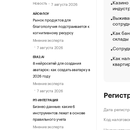
Казино
Новость
7 августа 2026
индуст
АЙСФЛОУ
Выжива
Рынок продуктов для
сотруд
благополучия подстраивается к
Как бан
когнитивному ресурсу
склады
Мнение эксперта
Сотрудн
7 августа 2026
Как нал
ERA2.AI
кварти
8 нейросетей для создания
аватарок: как создать аватарку в
2026 году
Мнение эксперта
7 августа 2026
Регист
РП-ИНТЕГРАЦИЯ
Бизнес-данные: какие 6
Дата регистр
инструментов лежат в основе
правильного учета
Код налогово
Мнение эксперта
Наименование