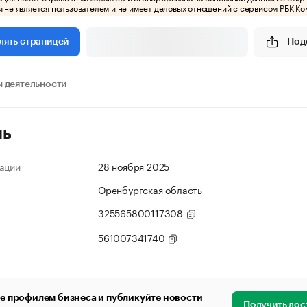
 не является пользователем и не имеет деловых отношений с сервисом РБК Ко
Под
лять страницей
 деятельности
ль
ации
28 ноября 2025
Оренбургская область
325565800117308
561007341740
е профилем бизнеса и публикуйте новости
Получить дос