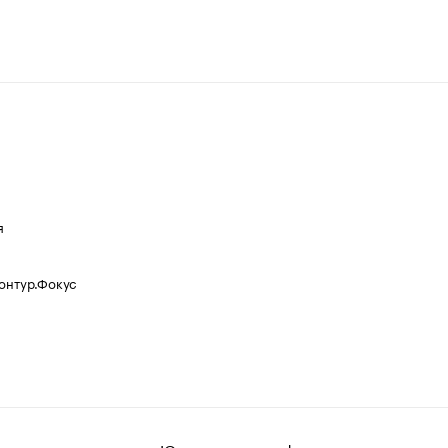
я
Контур.Фокус