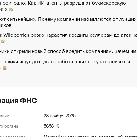
 проиграло. Как ИИ-агенты разрушают букмекерскую
рию
ют сильнейших. Почему компании избавляются от лучших
ников
к Wildberries резко нарастил кредиты селлерам до атак н
ики открыли новый способ вредить компаниям. Зачем им
оговики ищут доходы неработающих покупателей яхт и
р
рация ФНС
ации
28 ноября 2025
го органа
5658
 налогового
Межрайонная инспекция Федеральной налог