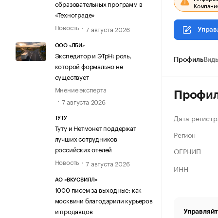
образовательных программ в
Компания
«Технограде»
Новость
7 августа 2026
Управ
ООО «ЛБИ»
Экспедитор и ЭТрН: роль,
Профиль
Виды
которой формально не
существует
Мнение эксперта
Профи
7 августа 2026
Дата регистр
ТУТУ
Туту и Нетмонет поддержат
Регион
лучших сотрудников
российских отелей
ОГРНИП
Новость
7 августа 2026
ИНН
АО «ВКУСВИЛЛ»
1000 писем за выходные: как
москвичи благодарили курьеров
и продавцов
Управляйт