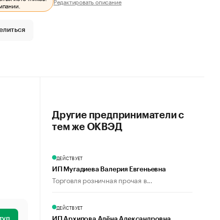
Редактировать описание
мпании.
елиться
Другие предприниматели с
тем же ОКВЭД
ДЕЙСТВУЕТ
ИП Мугадиева Валерия Евгеньевна
Торговля розничная прочая в...
ДЕЙСТВУЕТ
туп
ИП Архипова Алёна Александровна