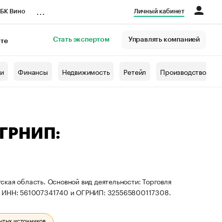
...
БК Вино
Личный кабинет
Стать экспертом
Управлять компанией
кте
азета
жи
Финансы
Недвижимость
Ретейл
Производство
ОГРНИП:
кая область. Основной вид деятельности: Торговля
ты ИНН: 561007341740 и ОГРНИП: 325565800117308.
ытых источников.