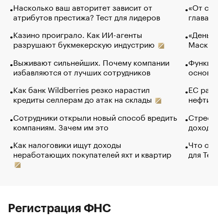
Насколько ваш авторитет зависит от
«От спо
атрибутов престижа? Тест для лидеров
глава к
Казино проиграло. Как ИИ-агенты
«Деньги
разрушают букмекерскую индустрию
Маск в 
Выживают сильнейших. Почему компании
Функции
избавляются от лучших сотрудников
основ э
Как банк Wildberries резко нарастил
ЕС раз
кредиты селлерам до атак на склады
нефти —
Сотрудники открыли новый способ вредить
Стресс 
компаниям. Зачем им это
доходов
Как налоговики ищут доходы
Что обв
неработающих покупателей яхт и квартир
для Tel
Регистрация ФНС