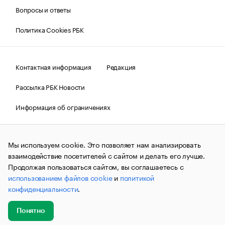
Вопросы и ответы
Политика Cookies РБК
Контактная информация
Редакция
Рассылка РБК Новости
Информация об ограничениях
Правовая информация
О соблюдении авторских прав
Мы используем cookie. Это позволяет нам анализировать
© АО «РОСБИЗНЕСКОНСАЛТИНГ»,
1995–2026.
Сообщения
и материалы информационного агентства «РБК»
взаимодействие посетителей с сайтом и делать его лучше.
(зарегистрировано Федеральной службой по надзору в сфере
Продолжая пользоваться сайтом, вы соглашаетесь с
связи, информационных технологий и массовых
использованием файлов cookie
и
политикой
коммуникаций (Роскомнадзор) 09.12.2015 за номером ИА
№ФС77-63848) сопровождаются пометкой «РБК». Отдельные
конфиденциальности
.
публикации могут содержать информацию,
не предназначенную для пользователей
до 18 лет.
companycardsfeedback@rbc.ru
Понятно
Добавить