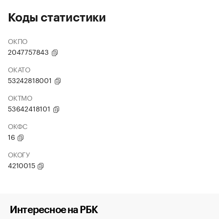
Коды статистики
ОКПО
2047757843
ОКАТО
53242818001
ОКТМО
53642418101
ОКФС
16
ОКОГУ
4210015
Интересное на РБК