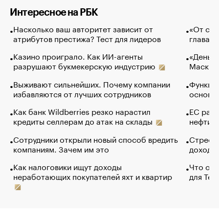
Интересное на РБК
Насколько ваш авторитет зависит от
«От спо
атрибутов престижа? Тест для лидеров
глава к
Казино проиграло. Как ИИ-агенты
«Деньги
разрушают букмекерскую индустрию
Маск в 
Выживают сильнейших. Почему компании
Функции
избавляются от лучших сотрудников
основ э
Как банк Wildberries резко нарастил
ЕС раз
кредиты селлерам до атак на склады
нефти —
Сотрудники открыли новый способ вредить
Стресс 
компаниям. Зачем им это
доходов
Как налоговики ищут доходы
Что обв
неработающих покупателей яхт и квартир
для Tel