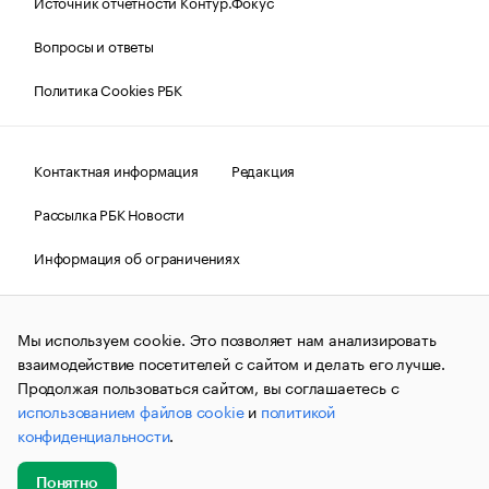
Источник отчетности Контур.Фокус
Вопросы и ответы
Политика Cookies РБК
Контактная информация
Редакция
Рассылка РБК Новости
Информация об ограничениях
Правовая информация
О соблюдении авторских прав
Мы используем cookie. Это позволяет нам анализировать
© АО «РОСБИЗНЕСКОНСАЛТИНГ»,
1995–2026.
Сообщения
и материалы информационного агентства «РБК»
взаимодействие посетителей с сайтом и делать его лучше.
(зарегистрировано Федеральной службой по надзору в сфере
Продолжая пользоваться сайтом, вы соглашаетесь с
связи, информационных технологий и массовых
использованием файлов cookie
и
политикой
коммуникаций (Роскомнадзор) 09.12.2015 за номером ИА
№ФС77-63848) сопровождаются пометкой «РБК». Отдельные
конфиденциальности
.
публикации могут содержать информацию,
не предназначенную для пользователей
до 18 лет.
companycardsfeedback@rbc.ru
Понятно