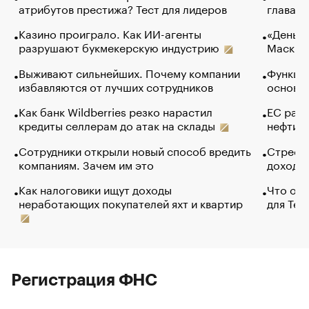
атрибутов престижа? Тест для лидеров
глава к
Казино проиграло. Как ИИ-агенты
«Деньги
разрушают букмекерскую индустрию
Маск в 
Выживают сильнейших. Почему компании
Функции
избавляются от лучших сотрудников
основ э
Как банк Wildberries резко нарастил
ЕС раз
кредиты селлерам до атак на склады
нефти —
Сотрудники открыли новый способ вредить
Стресс 
компаниям. Зачем им это
доходов
Как налоговики ищут доходы
Что обв
неработающих покупателей яхт и квартир
для Tel
Регистрация ФНС