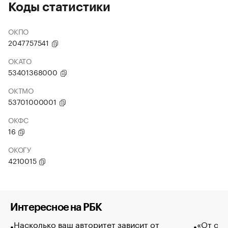
Коды статистики
ОКПО
2047757541
ОКАТО
53401368000
ОКТМО
53701000001
ОКФС
16
ОКОГУ
4210015
Интересное на РБК
Насколько ваш авторитет зависит от
«От спо