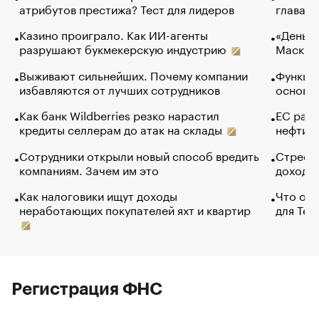
атрибутов престижа? Тест для лидеров
глава к
Казино проиграло. Как ИИ-агенты
«Деньги
разрушают букмекерскую индустрию
Маск в 
Выживают сильнейших. Почему компании
Функции
избавляются от лучших сотрудников
основ э
Как банк Wildberries резко нарастил
ЕС раз
кредиты селлерам до атак на склады
нефти —
Сотрудники открыли новый способ вредить
Стресс 
компаниям. Зачем им это
доходов
Как налоговики ищут доходы
Что обв
неработающих покупателей яхт и квартир
для Tel
Регистрация ФНС