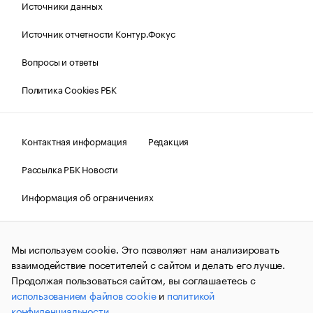
Источники данных
Источник отчетности Контур.Фокус
Вопросы и ответы
Политика Cookies РБК
Контактная информация
Редакция
Рассылка РБК Новости
Информация об ограничениях
Правовая информация
О соблюдении авторских прав
Мы используем cookie. Это позволяет нам анализировать
© АО «РОСБИЗНЕСКОНСАЛТИНГ»,
1995–2026.
Сообщения
и материалы информационного агентства «РБК»
взаимодействие посетителей с сайтом и делать его лучше.
(зарегистрировано Федеральной службой по надзору в сфере
Продолжая пользоваться сайтом, вы соглашаетесь с
связи, информационных технологий и массовых
использованием файлов cookie
и
политикой
коммуникаций (Роскомнадзор) 09.12.2015 за номером ИА
№ФС77-63848) сопровождаются пометкой «РБК». Отдельные
конфиденциальности
.