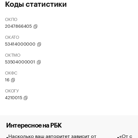
Коды статистики
ОКПО
2047866405
ОКАТО
53414000000
ОКТМО
53504000001
ОКФС
16
ОКОГУ
4210015
Интересное на РБК
Насколько ваш авторитет зависит от
«От спо