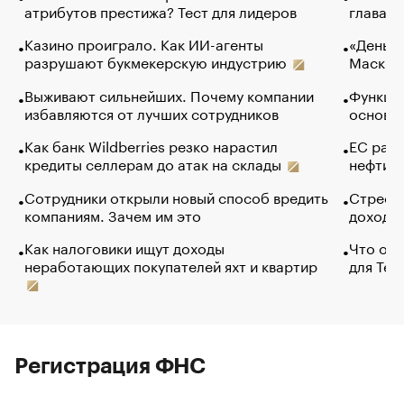
атрибутов престижа? Тест для лидеров
глава к
Казино проиграло. Как ИИ-агенты
«Деньги
разрушают букмекерскую индустрию
Маск в 
Выживают сильнейших. Почему компании
Функции
избавляются от лучших сотрудников
основ э
Как банк Wildberries резко нарастил
ЕС раз
кредиты селлерам до атак на склады
нефти —
Сотрудники открыли новый способ вредить
Стресс 
компаниям. Зачем им это
доходов
Как налоговики ищут доходы
Что обв
неработающих покупателей яхт и квартир
для Tel
Регистрация ФНС