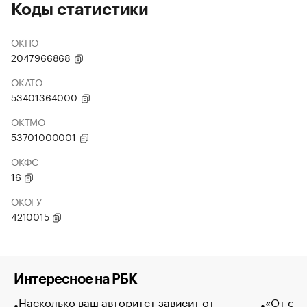
Коды статистики
ОКПО
2047966868
ОКАТО
53401364000
ОКТМО
53701000001
ОКФС
16
ОКОГУ
4210015
Интересное на РБК
Насколько ваш авторитет зависит от
«От спо