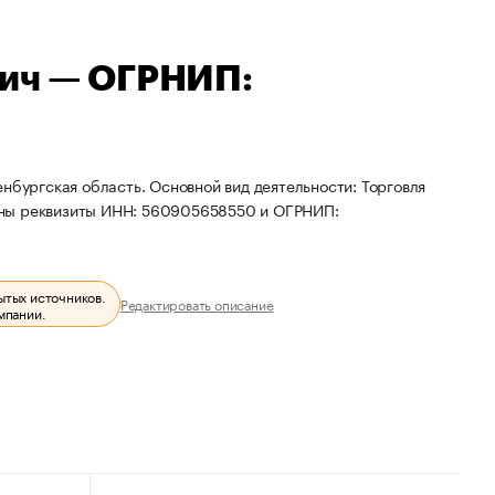
вич — ОГРНИП:
нбургская область. Основной вид деятельности: Торговля
ены реквизиты ИНН: 560905658550 и ОГРНИП:
ытых источников.
Редактировать описание
мпании.