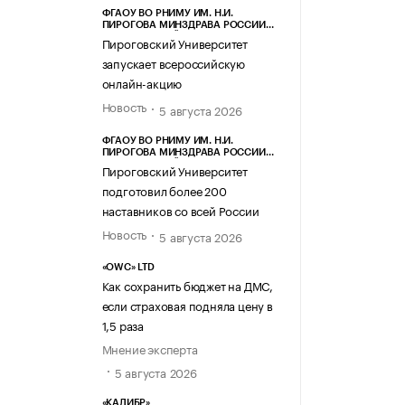
ФГАОУ ВО РНИМУ ИМ. Н.И.
ПИРОГОВА МИНЗДРАВА РОССИИ
(ПИРОГОВСКИЙ УНИВЕРСИТЕТ)
Пироговский Университет
запускает всероссийскую
онлайн-акцию
Новость
5 августа 2026
ФГАОУ ВО РНИМУ ИМ. Н.И.
ПИРОГОВА МИНЗДРАВА РОССИИ
(ПИРОГОВСКИЙ УНИВЕРСИТЕТ)
Пироговский Университет
подготовил более 200
наставников со всей России
Новость
5 августа 2026
«OWC» LTD
Как сохранить бюджет на ДМС,
если страховая подняла цену в
1,5 раза
Мнение эксперта
5 августа 2026
«КАЛИБР»