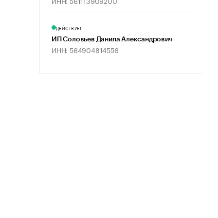
ИНН: 561113909200
ДЕЙСТВУЕТ
ИП Соловьев Данила Александрович
ИНН: 564904814556