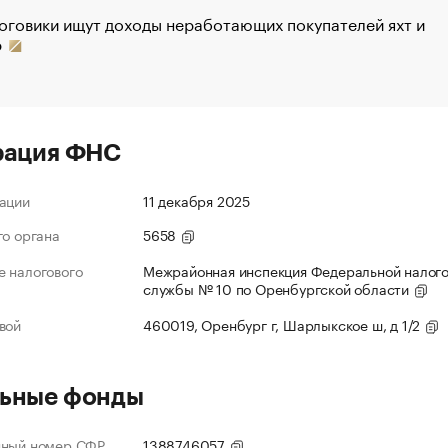
оговики ищут доходы неработающих покупателей яхт и
р
рация ФНС
ации
11 декабря 2025
го органа
5658
 налогового
Межрайонная инспекция Федеральной налог
службы № 10 по Оренбургской области
вой
460019, Оренбург г, Шарлыкское ш, д 1/2
ьные фонды
нный номер СФР
1388746057