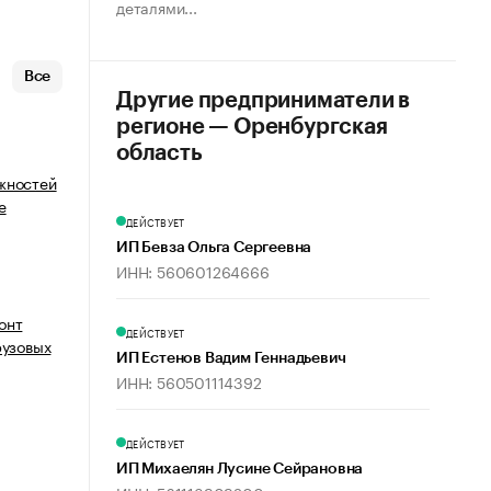
деталями...
Все
Другие предприниматели в
регионе — Оренбургская
область
жностей
е
ДЕЙСТВУЕТ
ИП Бевза Ольга Сергеевна
ИНН: 560601264666
онт
ДЕЙСТВУЕТ
рузовых
ИП Естенов Вадим Геннадьевич
ИНН: 560501114392
ДЕЙСТВУЕТ
ИП Михаелян Лусине Сейрановна