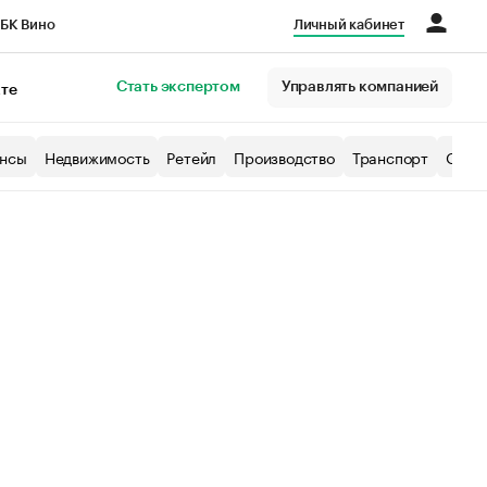
БК Вино
Личный кабинет
Город
Стать экспертом
Управлять компанией
кте
нсы
Недвижимость
Ретейл
Производство
Транспорт
Образ