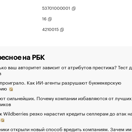
53701000001
16
4210015
есное на РБК
ко ваш авторитет зависит от атрибутов престижа? Тест д
в
 проиграло. Как ИИ-агенты разрушают букмекерскую
рию
ют сильнейших. Почему компании избавляются от лучших
ников
к Wildberries резко нарастил кредиты селлерам до атак н
ики открыли новый способ вредить компаниям. Зачем им