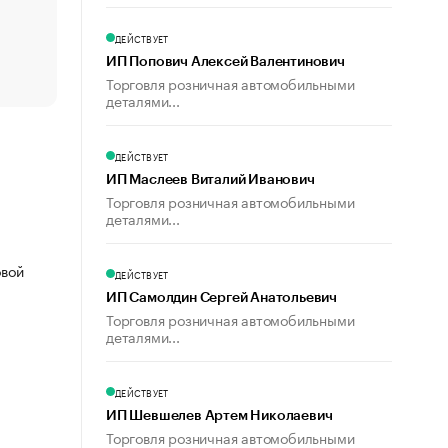
счастья
Что обвинения против Павла Дурова значат для Tele
ДЕЙСТВУЕТ
пользователей
ИП Попович Алексей Валентинович
Торговля розничная автомобильными
деталями...
ДЕЙСТВУЕТ
ИП Маслеев Виталий Иванович
Торговля розничная автомобильными
деталями...
овой
ДЕЙСТВУЕТ
ИП Самолдин Сергей Анатольевич
Торговля розничная автомобильными
деталями...
ДЕЙСТВУЕТ
ИП Шевшелев Артем Николаевич
Торговля розничная автомобильными