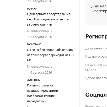
6 августа 2026
Как нал
кварти
РОТАНА
Один день без оборудования:
как сбой медтехники бьет по
выручке клиники
Мнение эксперта
Регист
6 августа 2026
МОНТРАНС
Дата регистр
С 1 сентября видеонаблюдение
на транспорте переходит на Full
Код налогово
HD
Наименование
Мнение эксперта
органа
6 августа 2026
Адрес налого
«АЛЬКОН»
Почему стратегия,
позиционирование и
Социал
философия клиники
неразделимы
Регистрацио
Мнение эксперта