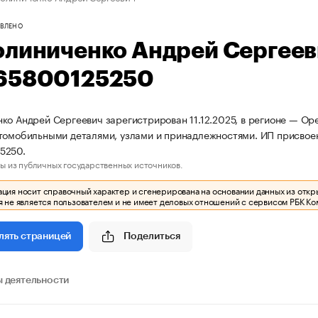
ВЛЕНО
олиниченко Андрей Сергее
65800125250
ко Андрей Сергеевич зарегистрирован 11.12.2025, в регионе — Оре
томобильными деталями, узлами и принадлежностями. ИП присво
5250.
ы из публичных государственных источников.
ия носит справочный характер и сгенерирована на основании данных из откр
 не является пользователем и не имеет деловых отношений с сервисом РБК Ко
Поделиться
лять страницей
 деятельности