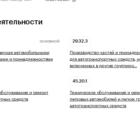
еятельности
29.32.3
ОСНОВНОЙ
ничная автомобильными
Производство частей и принадле
лами и принадлежностями
для автотранспортных средств, н
включенных в другие группиро…
45.20.1
обслуживание и ремонт
Техническое обслуживание и рем
тных средств
легковых автомобилей и легких г
автотранспортных средств