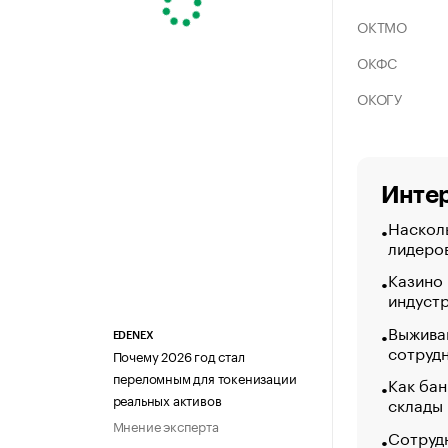
ОКТМО
ОКФС
ОКОГУ
Интер
Насколь
лидеро
Казино
индуст
Выжива
EDENEX
сотруд
Почему 2026 год стал
переломным для токенизации
Как бан
реальных активов
склады
Мнение эксперта
Сотрудн