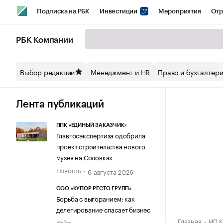
Подписка на РБК
Инвестиции
Мероприятия
Отр
Спорт
Школа управления РБК
РБК Образование
РБ
РБК Компании
Стиль
Крипто
РБК Бизнес-среда
Дискуссионный кл
Выбор редакции
Менеджмент и HR
Право и бухгалтер
Спецпроекты СПб
Конференции СПб
Спецпроекты
Технологии и медиа
Финансы
Рынок наличной валют
Лента публикаций
ППК «ЕДИНЫЙ ЗАКАЗЧИК»
Главгосэкспертиза одобрила
проект строительства нового
музея на Соловках
Новость
6 августа 2026
ООО «КУПОР РЕСТО ГРУПП»
Борьба с выгоранием: как
делегирование спасает бизнес
Главная
ИП К
Кейс