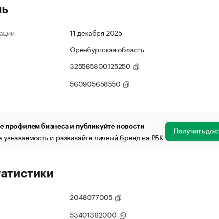
ль
ации
11 декабря 2025
Оренбургская область
325565800125250
560905658550
е профилем бизнеса и публикуйте новости
Получить дос
 узнаваемость и развивайте личный бренд на РБК
татистики
2048077005
53401362000