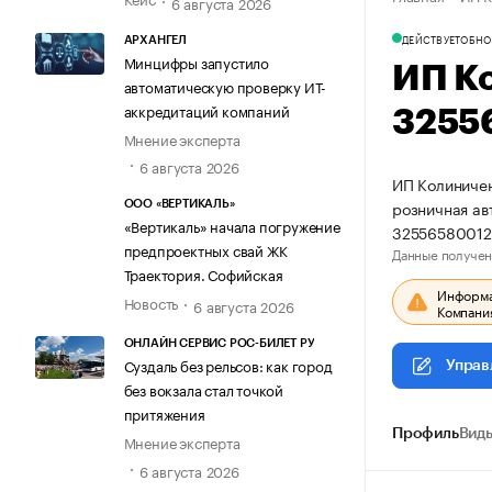
6 августа 2026
ДЕЙСТВУЕТ
ОБНО
АРХАНГЕЛ
Минцифры запустило
ИП К
автоматическую проверку ИТ-
аккредитаций компаний
3255
Мнение эксперта
6 августа 2026
ИП Колиничен
розничная ав
ООО «ВЕРТИКАЛЬ»
«Вертикаль» начала погружение
32556580012
предпроектных свай ЖК
Данные получен
Траектория. Софийская
Информац
Новость
6 августа 2026
Компания
ОНЛАЙН СЕРВИС РОС-БИЛЕТ РУ
Суздаль без рельсов: как город
Управ
без вокзала стал точкой
притяжения
Профиль
Виды
Мнение эксперта
6 августа 2026