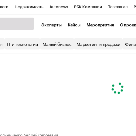
асли
Недвижимость
Autonews
РБК Компании
Телеканал
Р
К Курсы
РБК Life
Тренды
Визионеры
Национальные проекты
Эксперты
Кейсы
Мероприятия
О прое
уб
Исследования
Кредитные рейтинги
Франшизы
Газета
ия
IT и технологии
Малый бизнес
Маркетинг и продажи
Фина
Проверка контрагентов
Политика
Экономика
Бизнес
ы
олиниченко Андрей Сергеевич