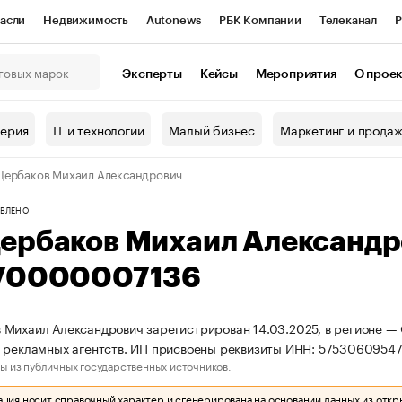
асли
Недвижимость
Autonews
РБК Компании
Телеканал
Р
К Курсы
РБК Life
Тренды
Визионеры
Национальные проекты
Эксперты
Кейсы
Мероприятия
О прое
онный клуб
Исследования
Кредитные рейтинги
Франшизы
Г
терия
IT и технологии
Малый бизнес
Маркетинг и прода
Проверка контрагентов
Политика
Экономика
Бизнес
ербаков Михаил Александрович
ы
ВЛЕНО
ербаков Михаил Александр
70000007136
Михаил Александрович зарегистрирован 14.03.2025, в регионе — 
ь рекламных агентств. ИП присвоены реквизиты ИНН: 575306095
ы из публичных государственных источников.
ия носит справочный характер и сгенерирована на основании данных из откр