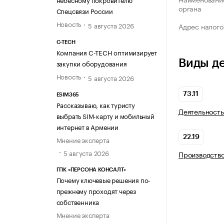
органа
Спецсвязи России
Новость
5 августа 2026
Адрес налого
C-TECH
Компания C-TECH оптимизирует
Виды д
закупки оборудования
Новость
5 августа 2026
73.11
ESIM365
Рассказываю, как туристу
Деятельность
выбрать SIM-карту и мобильный
интернет в Армении
22.19
Мнение эксперта
5 августа 2026
Производство
ГПК «ПЕРСОНА КОНСАЛТ»
Почему ключевые решения по-
прежнему проходят через
собственника
Мнение эксперта