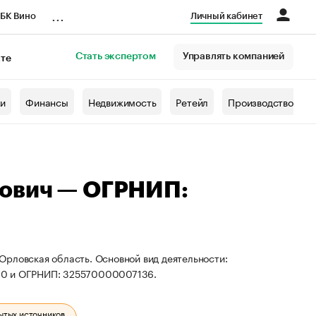
...
БК Вино
Личный кабинет
Стать экспертом
Управлять компанией
кте
азета
жи
Финансы
Недвижимость
Ретейл
Производство
ович — ОГРНИП:
Орловская область. Основной вид деятельности:
470 и ОГРНИП: 325570000007136.
ытых источников.