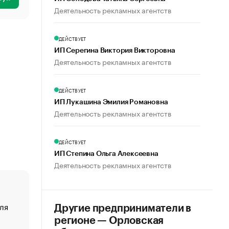
Деятельность рекламных агентств
ДЕЙСТВУЕТ
ИП Серегина Виктория Викторовна
Деятельность рекламных агентств
ДЕЙСТВУЕТ
ИП Лукашина Эмилия Романовна
Деятельность рекламных агентств
ДЕЙСТВУЕТ
ИП Степина Ольга Алексеевна
Деятельность рекламных агентств
ля
«От спорта тело стареет иначе». Как живет глава ко
Другие предприниматели в
создавшей GTA
регионе — Орловская