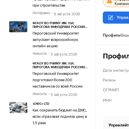
Компания
при строительстве
Интервью
6 августа 2026
Управ
ФГАОУ ВО РНИМУ ИМ. Н.И.
ПИРОГОВА МИНЗДРАВА РОССИИ
(ПИРОГОВСКИЙ УНИВЕРСИТЕТ)
Пироговский Университет
Профиль
Виды
запускает всероссийскую
онлайн-акцию
Новость
5 августа 2026
Профи
ФГАОУ ВО РНИМУ ИМ. Н.И.
ПИРОГОВА МИНЗДРАВА РОССИИ
Дата регистр
(ПИРОГОВСКИЙ УНИВЕРСИТЕТ)
Пироговский Университет
Регион
подготовил более 200
наставников со всей России
ОГРНИП
Новость
5 августа 2026
ИНН
«OWC» LTD
Как сохранить бюджет на ДМС,
если страховая подняла цену в
1,5 раза
Управляйт