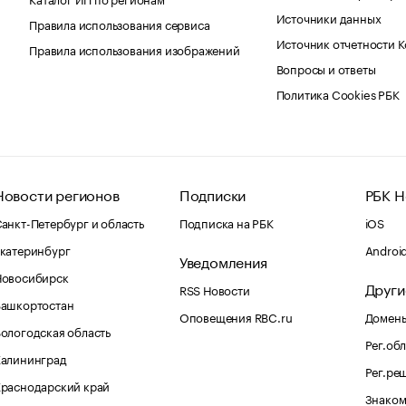
Источники данных
Правила использования сервиса
Источник отчетности 
Правила использования изображений
Вопросы и ответы
Политика Cookies РБК
Новости регионов
Подписки
РБК Н
анкт-Петербург и область
Подписка на РБК
iOS
катеринбург
Androi
Уведомления
Новосибирск
Други
RSS Новости
Башкортостан
Оповещения RBC.ru
Домены
ологодская область
Рег.об
Калининград
Рег.ре
раснодарский край
Знаком