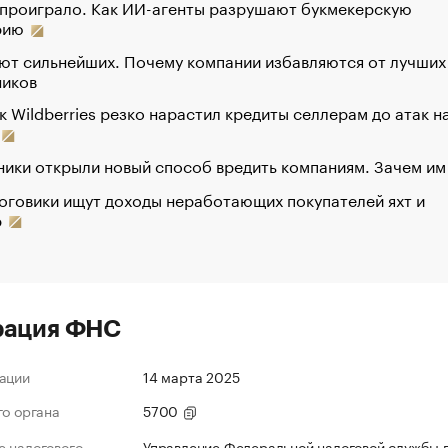
 проиграло. Как ИИ-агенты разрушают букмекерскую
рию
ют сильнейших. Почему компании избавляются от лучших
ников
к Wildberries резко нарастил кредиты селлерам до атак н
ики открыли новый способ вредить компаниям. Зачем им
оговики ищут доходы неработающих покупателей яхт и
р
рация ФНС
ации
14 марта 2025
го органа
5700
 налогового
Управление Федеральной налоговой службы 