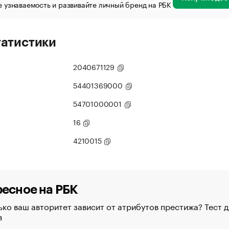
 узнаваемость и развивайте личный бренд на РБК
татистики
2040671129
54401369000
54701000001
16
4210015
есное на РБК
ко ваш авторитет зависит от атрибутов престижа? Тест д
в