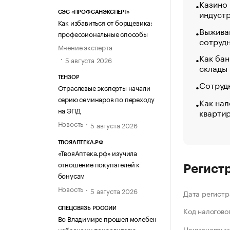
Казино
индуст
СЭС «ПРОФСАНЭКСПЕРТ»
Как избавиться от борщевика:
Выжива
профессиональные способы
сотруд
Мнение эксперта
Как бан
5 августа 2026
склады
ТЕНЗОР
Сотрудн
Отраслевые эксперты начали
серию семинаров по переходу
Как нал
на ЭПД
кварти
Новость
5 августа 2026
ТВОЯАПТЕКА.РФ
«ТвояАптека.рф» изучила
отношение покупателей к
Регист
бонусам
Новость
5 августа 2026
Дата регистр
Код налогово
СПЕЦСВЯЗЬ РОССИИ
Во Владимире прошел молебен
Наименование
небесному покровителю