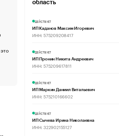
«Деньги будут не нужны»: что рассказал Маск в инт
область
Economist
Функции менеджмента: пять ключевых основ эффект
ДЕЙСТВУЕТ
управления
ИП Каданов Максим Игоревич
а
ЕС разрешил конфискацию российской нефти — чем
ИНН: 575209208417
Москва
 это
Стресс обеспеченных людей: почему рост доходов 
ДЕЙСТВУЕТ
счастья
ИП Пронин Никита Андреевич
Что обвинения против Павла Дурова значат для Tele
ИНН: 575209617811
пользователей
ДЕЙСТВУЕТ
ИП Маркин Даниил Витальевич
ИНН: 575210166602
ДЕЙСТВУЕТ
ИП Сычева Ирина Николаевна
ИНН: 322902155127
по