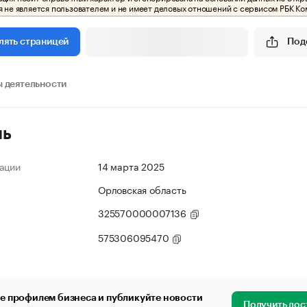
 не является пользователем и не имеет деловых отношений с сервисом РБК Ко
Под
лять страницей
 деятельности
ль
ации
14 марта 2025
Орловская область
325570000007136
575306095470
е профилем бизнеса и публикуйте новости
Получить дос