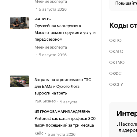
Мнение эксперта
Повышайте
5 августа 2026
«КАЛИБР»
Коды с
Оружейная мастерская в
Москве: ремонт оружия и услуги
перед сезоном
ОКПО
Мнение эксперта
ОКАТО
5 августа 2026
ОКТМО
ОКФС
Затраты на строительство ТЭС
ОКОГУ
для БАМа и Сухого Лога
выросли на треть
РБК Бизнес
5 августа
Интер
ИП ГРОМОВА МАРИЯ АНДРЕЕВНА
Pinterest как канал трафика: 300
Насколь
тысяч посещений за три месяца
лидеро
Кейс
5 августа 2026