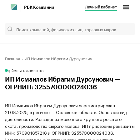
Личный кабинет
РБК Компании
Главная
ИП Исмаилов Ибрагим Дурсунович
ДЕЙСТВУЕТ
ОБНОВЛЕНО
ИП Исмаилов Ибрагим Дурсунович —
ОГРНИП: 325570000024036
ИП Исмаилов Ибрагим Дурсунович зарегистрирован
21.08.2025, в регионе — Орловская область. Основной вид
деятельности: Разведение молочного крупного рогатого
скота, производство сырого молока. ИП присвоены реквизиты
ИНН: 570901657216 и ОГРНИП: 325570000024036.
Данные получены из публичных государственных источников.