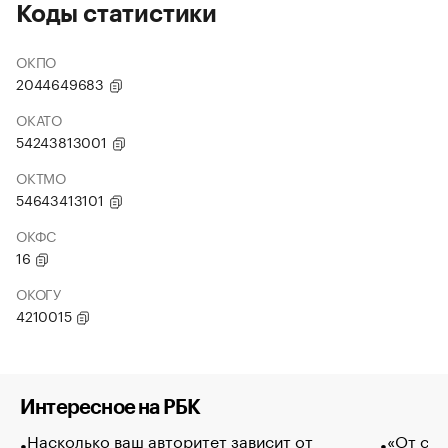
Коды статистики
ОКПО
2044649683
ОКАТО
54243813001
ОКТМО
54643413101
ОКФС
16
ОКОГУ
4210015
Интересное на РБК
Насколько ваш авторитет зависит от
«От спо