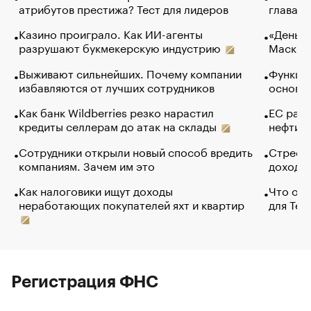
атрибутов престижа? Тест для лидеров
глава к
Казино проиграло. Как ИИ-агенты
«Деньги
разрушают букмекерскую индустрию
Маск в 
Выживают сильнейших. Почему компании
Функции
избавляются от лучших сотрудников
основ э
Как банк Wildberries резко нарастил
ЕС раз
кредиты селлерам до атак на склады
нефти —
Сотрудники открыли новый способ вредить
Стресс 
компаниям. Зачем им это
доходов
Как налоговики ищут доходы
Что обв
неработающих покупателей яхт и квартир
для Tel
Регистрация ФНС