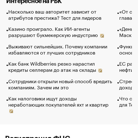
Интересное на РБК
Насколько ваш авторитет зависит от
«От спо
атрибутов престижа? Тест для лидеров
глава к
Казино проиграло. Как ИИ-агенты
«Деньги
разрушают букмекерскую индустрию
Маск в 
Выживают сильнейших. Почему компании
Функции
избавляются от лучших сотрудников
основ э
Как банк Wildberries резко нарастил
ЕС раз
кредиты селлерам до атак на склады
нефти —
Сотрудники открыли новый способ вредить
Стресс 
компаниям. Зачем им это
доходов
Как налоговики ищут доходы
Что обв
неработающих покупателей яхт и квартир
для Tel