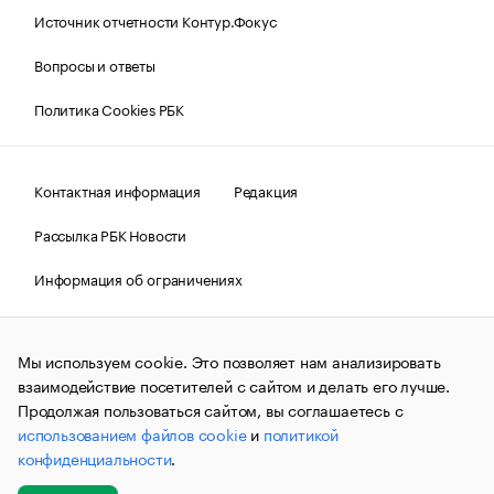
Источник отчетности Контур.Фокус
Вопросы и ответы
Политика Cookies РБК
Контактная информация
Редакция
Рассылка РБК Новости
Информация об ограничениях
Правовая информация
О соблюдении авторских прав
Мы используем cookie. Это позволяет нам анализировать
© АО «РОСБИЗНЕСКОНСАЛТИНГ»,
1995–2026.
Сообщения
и материалы информационного агентства «РБК»
взаимодействие посетителей с сайтом и делать его лучше.
(зарегистрировано Федеральной службой по надзору в сфере
Продолжая пользоваться сайтом, вы соглашаетесь с
связи, информационных технологий и массовых
использованием файлов cookie
и
политикой
коммуникаций (Роскомнадзор) 09.12.2015 за номером ИА
№ФС77-63848) сопровождаются пометкой «РБК». Отдельные
конфиденциальности
.
публикации могут содержать информацию,
не предназначенную для пользователей