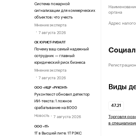
Система пожарной
Наименование
сигнализации для коммерческих
органа
объектов: что учесть
Адрес налого
Мнение эксперта
7 августа 2026
СК ЮРИСТ-РИЗАЛТ
Почему ваш самый надежный
Социал
сотрудник — главный
юридический риск бизнеса
Регистрацио
Мнение эксперта
7 августа 2026
Виды д
ООО «НЦР «РУКОНТ»
Руконтекст обновил детектор
ИИ-текста: 1 ложное
47.21
срабатывание на 8000
Новость
Торговля роз
7 августа 2026
в специализи
ООО «1Т»
1Т в Высшей лиге: 1Т РЭКС