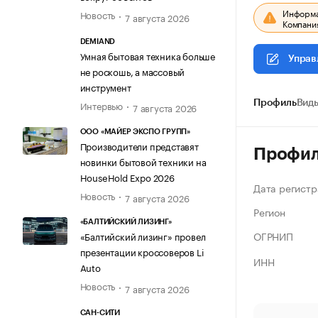
Информац
Новость
7 августа 2026
Компания
DEMIAND
Умная бытовая техника больше
Управ
не роскошь, а массовый
инструмент
Интервью
Профиль
Виды
7 августа 2026
ООО «МАЙЕР ЭКСПО ГРУПП»
Производители представят
Профи
новинки бытовой техники на
HouseHold Expo 2026
Дата регистр
Новость
7 августа 2026
Регион
«БАЛТИЙСКИЙ ЛИЗИНГ»
ОГРНИП
«Балтийский лизинг» провел
презентации кроссоверов Li
ИНН
Auto
Новость
7 августа 2026
САН-СИТИ