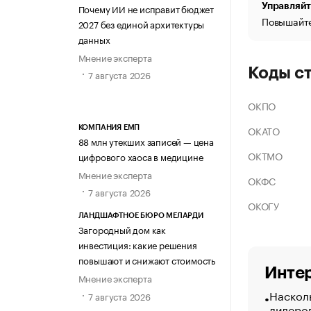
Управляйт
Почему ИИ не исправит бюджет
Повышайте
2027 без единой архитектуры
данных
Мнение эксперта
Коды с
7 августа 2026
ОКПО
ОКАТО
КОМПАНИЯ ЕМП
88 млн утекших записей — цена
ОКТМО
цифрового хаоса в медицине
Мнение эксперта
ОКФС
7 августа 2026
ОКОГУ
ЛАНДШАФТНОЕ БЮРО МЕЛАРДИ
Загородный дом как
инвестиция: какие решения
повышают и снижают стоимость
Интер
Мнение эксперта
Насколь
7 августа 2026
лидеро