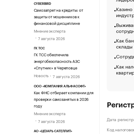
CYBERBIRD
Казино
Самозапрет на кредиты: от
индуст
защиты от мошенников к
финансовой дисциплине
Выжива
сотруд
Мнение эксперта
7 августа 2026
Как бан
склады
ГК ТСС
ГК ТСС обеспечила
Сотрудн
энергобезопасность АЗС
Как нал
«Спутник» в Череповце
кварти
Новость
7 августа 2026
ООО «КОМПАНИЯ АЛЬФАСОФТ»
Как ФНС отбирает компании для
проверки самозанятых в 2026
Регист
году
Мнение эксперта
Дата регистр
7 августа 2026
Код налогово
АО «ЦЕЗАРЬ САТЕЛЛИТ»