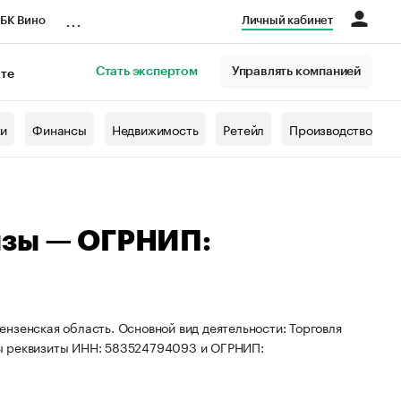
...
БК Вино
Личный кабинет
Стать экспертом
Управлять компанией
кте
азета
жи
Финансы
Недвижимость
Ретейл
Производство
ызы — ОГРНИП:
нзенская область. Основной вид деятельности: Торговля
ны реквизиты ИНН: 583524794093 и ОГРНИП: