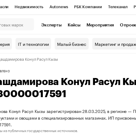
асли
Недвижимость
Autonews
РБК Компании
Телеканал
Р
К Курсы
РБК Life
Тренды
Визионеры
Национальные проекты
Эксперты
Кейсы
Мероприятия
О прое
онный клуб
Исследования
Кредитные рейтинги
Франшизы
Г
терия
IT и технологии
Малый бизнес
Маркетинг и прода
Проверка контрагентов
Политика
Экономика
Бизнес
ашдамирова Конул Расул Кызы
ы
ВЛЕНО
ашдамирова Конул Расул К
80000017591
ва Конул Расул Кызы зарегистрирован 28.03.2025, в регионе — Пе
уктами и овощами в специализированных магазинах. ИП присвое
7591.
ы из публичных государственных источников.