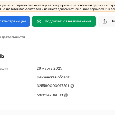
ия носит справочный характер и сгенерирована на основании данных из откр
 не является пользователем и не имеет деловых отношений с сервисом РБК Ко
Подписаться на изменения
По
лять страницей
 деятельности
ль
ации
28 марта 2025
Пензенская область
325580000017591
583524794093