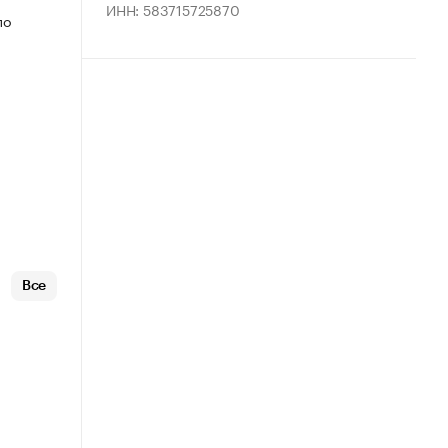
ИНН: 583715725870
по
Все