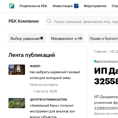
Подписка на РБК
Инвестиции
Мероприятия
Отр
Спорт
Школа управления РБК
РБК Образование
РБ
РБК Компании
Город
Стиль
Крипто
РБК Бизнес-среда
Дискусси
Выбор редакции
Менеджмент и HR
Право и бухгал
Спецпроекты СПб
Конференции СПб
Спецпроекты
Главная
ИП Д
Технологии и медиа
Финансы
Рынок наличной валют
Лента публикаций
ДЕЙСТВУЕТ
ОБНО
HUBERT
ИП Д
Как выбрать надежный газовый
котел для холодной зимы
3255
Мнение эксперта
7 августа 2026
ИП Дашдамиро
ЦЕНТРПРОГРАММСИСТЕМ
розничная фр
«Земельный банк» получил
32558000001
инструмент для анализа зон
Данные получен
вокруг объектов