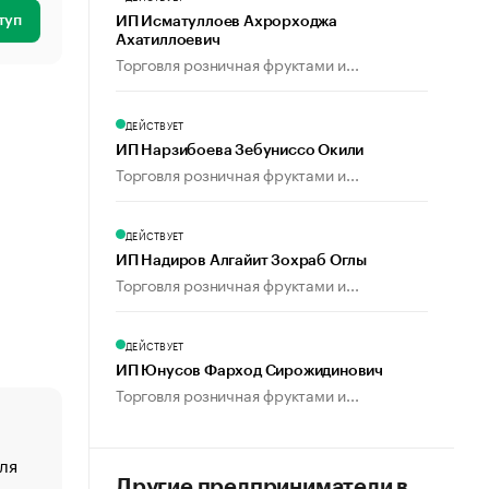
туп
ИП Исматуллоев Ахрорходжа
Ахатиллоевич
Торговля розничная фруктами и...
ДЕЙСТВУЕТ
ИП Нарзибоева Зебуниссо Окили
Торговля розничная фруктами и...
ДЕЙСТВУЕТ
ИП Надиров Алгайит Зохраб Оглы
Торговля розничная фруктами и...
ДЕЙСТВУЕТ
ИП Юнусов Фарход Сирожидинович
Торговля розничная фруктами и...
ля
«От спорта тело стареет иначе». Как живет глава ко
создавшей GTA
Другие предприниматели в