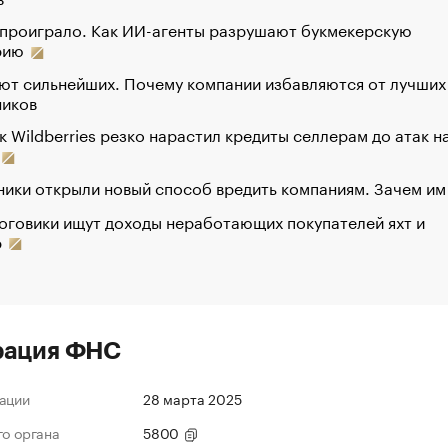
 проиграло. Как ИИ-агенты разрушают букмекерскую
рию
ют сильнейших. Почему компании избавляются от лучших
ников
к Wildberries резко нарастил кредиты селлерам до атак н
ики открыли новый способ вредить компаниям. Зачем им
оговики ищут доходы неработающих покупателей яхт и
р
рация ФНС
ации
28 марта 2025
го органа
5800