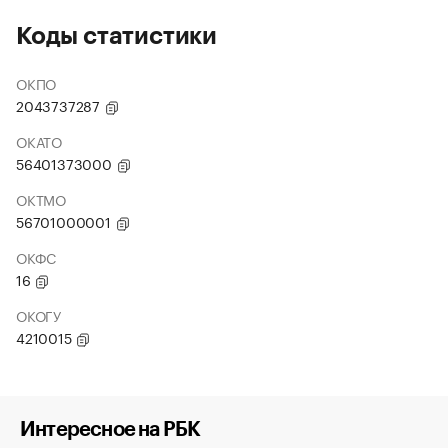
Коды статистики
ОКПО
2043737287
ОКАТО
56401373000
ОКТМО
56701000001
ОКФС
16
ОКОГУ
4210015
Интересное на РБК