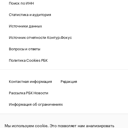
Поиск по ИНН
Статистика и аудитория
Источники данных
Источник отчетности Контур.Фокус
Вопросы и ответы
Политика Cookies РБК
Контактная информация
Редакция
Рассылка РБК Новости
Информация об ограничениях
Правовая информация
О соблюдении авторских прав
Мы используем cookie. Это позволяет нам анализировать
© АО «РОСБИЗНЕСКОНСАЛТИНГ»,
1995–2026.
Сообщения