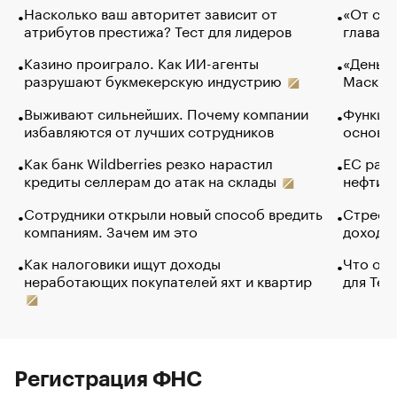
Насколько ваш авторитет зависит от
«От спо
атрибутов престижа? Тест для лидеров
глава к
Казино проиграло. Как ИИ-агенты
«Деньги
разрушают букмекерскую индустрию
Маск в 
Выживают сильнейших. Почему компании
Функции
избавляются от лучших сотрудников
основ э
Как банк Wildberries резко нарастил
ЕС раз
кредиты селлерам до атак на склады
нефти —
Сотрудники открыли новый способ вредить
Стресс 
компаниям. Зачем им это
доходов
Как налоговики ищут доходы
Что обв
неработающих покупателей яхт и квартир
для Tel
Регистрация ФНС