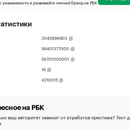
 узнаваемость и развивайте личный бренд на РБК
татистики
2043896903
56401377000
56701000001
16
4210015
есное на РБК
ко ваш авторитет зависит от атрибутов престижа? Тест д
в