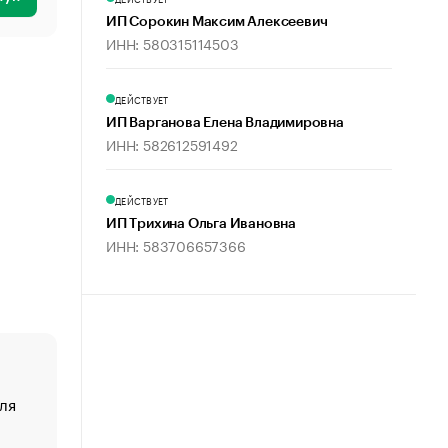
ИП Сорокин Максим Алексеевич
ИНН: 580315114503
ДЕЙСТВУЕТ
ИП Варганова Елена Владимировна
ИНН: 582612591492
ДЕЙСТВУЕТ
ИП Трихина Ольга Ивановна
ИНН: 583706657366
ля
«От спорта тело стареет иначе». Как живет глава ко
создавшей GTA