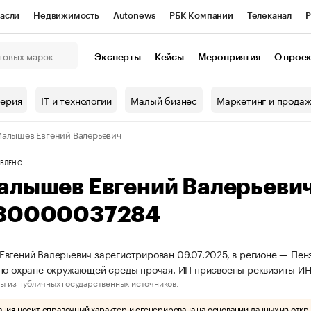
асли
Недвижимость
Autonews
РБК Компании
Телеканал
Р
К Курсы
РБК Life
Тренды
Визионеры
Национальные проекты
Эксперты
Кейсы
Мероприятия
О прое
онный клуб
Исследования
Кредитные рейтинги
Франшизы
Г
терия
IT и технологии
Малый бизнес
Маркетинг и прода
Проверка контрагентов
Политика
Экономика
Бизнес
алышев Евгений Валерьевич
ы
ВЛЕНО
алышев Евгений Валерьеви
80000037284
вгений Валерьевич зарегистрирован 09.07.2025, в регионе — Пенз
 по охране окружающей среды прочая. ИП присвоены реквизиты 
ы из публичных государственных источников.
ия носит справочный характер и сгенерирована на основании данных из откр