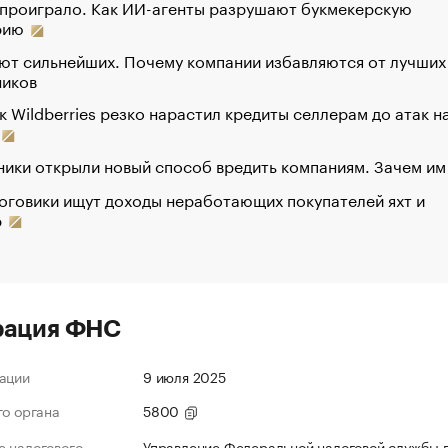
 проиграло. Как ИИ-агенты разрушают букмекерскую
рию
ют сильнейших. Почему компании избавляются от лучших
ников
к Wildberries резко нарастил кредиты селлерам до атак н
ики открыли новый способ вредить компаниям. Зачем им
оговики ищут доходы неработающих покупателей яхт и
р
рация ФНС
ации
9 июля 2025
го органа
5800
 налогового
Управление Федеральной налоговой службы 