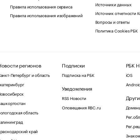
Источники данных
Правила использования сервиса
Источник отчетности 
Правила использования изображений
Вопросы и ответы
Политика Cookies РБК
Новости регионов
Подписки
РБК Н
анкт-Петербург и область
Подписка на РБК
iOS
катеринбург
Androi
Уведомления
Новосибирск
Други
RSS Новости
Башкортостан
Оповещения RBC.ru
Домены
ологодская область
Рег.об
Калининград
Рег.ре
раснодарский край
Знаком