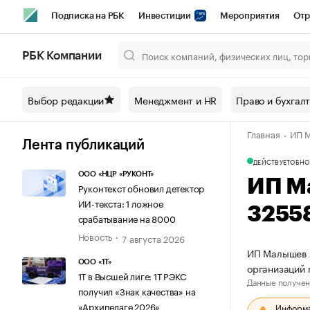
Подписка на РБК
Инвестиции
Мероприятия
Отр
Спорт
Школа управления РБК
РБК Образование
РБ
РБК Компании
Город
Стиль
Крипто
РБК Бизнес-среда
Дискусси
Выбор редакции
Менеджмент и HR
Право и бухгал
Спецпроекты СПб
Конференции СПб
Спецпроекты
Главная
ИП М
Технологии и медиа
Финансы
Рынок наличной валют
Лента публикаций
ДЕЙСТВУЕТ
ОБНО
ООО «НЦР «РУКОНТ»
ИП М
Руконтекст обновил детектор
ИИ-текста: 1 ложное
3255
срабатывание на 8000
Новость
7 августа 2026
ИП Малышев Е
ООО «1Т»
организаций
1Т в Высшей лиге: 1Т РЭКС
Данные получен
получил «Знак качества» на
«Архипелаге 2026»
Информац