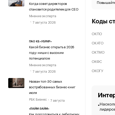
Повышайте
Когда совет директоров
становится родителем для CEO
Мнение эксперта
Коды с
7 августа 2026
ОКПО
ОКАТО
ПАО КБ «УБРИР»
Какой бизнес открыть в 2026
ОКТМО
году: ниши с высоким
потенциалом
ОКФС
Мнение эксперта
ОКОГУ
7 августа 2026
Назван топ-30 самых
востребованных бизнес-книг
июля
Интер
РБК Бизнес
7 августа
Насколь
лидеро
«ЛАЙМ-ЗАЙМ»
Как подготовиться к дебютному