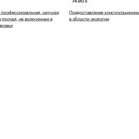
74.90.5
 профессиональная, научная
Предоставление консультационны
я прочая, не включенная в
в области экологии
ировки