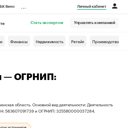
...
БК Вино
Личный кабинет
Стать экспертом
Управлять компанией
кте
азета
жи
Финансы
Недвижимость
Ретейл
Производство
ч — ОГРНИП:
енская область. Основной вид деятельности: Деятельность
ИНН: 583607091739 и ОГРНИП: 325580000037284.
ытых источников.