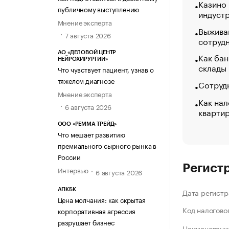
Казино
публичному выступлению
индуст
Мнение эксперта
Выжива
7 августа 2026
сотруд
АО «ДЕЛОВОЙ ЦЕНТР
Как бан
НЕЙРОХИРУРГИИ»
склады
Что чувствует пациент, узнав о
тяжелом диагнозе
Сотрудн
Мнение эксперта
Как нал
6 августа 2026
кварти
ООО «РЕММА ТРЕЙД»
Что мешает развитию
премиального сырного рынка в
России
Регист
Интервью
6 августа 2026
АПКБК
Дата регистр
Цена молчания: как скрытая
Код налогово
корпоративная агрессия
разрушает бизнес
Наименование