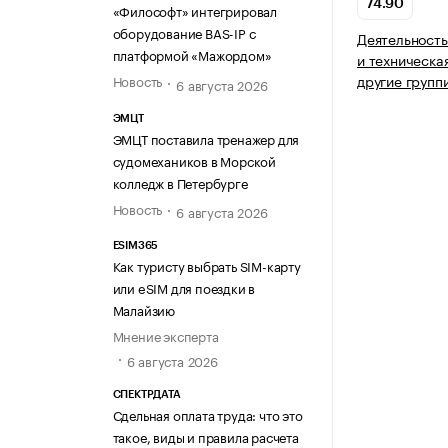
74.90
«Философт» интегрировал
оборудование BAS-IP с
Деятельность
платформой «Мажордом»
и техническа
другие групп
Новость
6 августа 2026
ЭМЦТ
ЭМЦТ поставила тренажер для
судомехаников в Морской
колледж в Петербурге
Новость
6 августа 2026
ESIM365
Как туристу выбрать SIM-карту
или eSIM для поездки в
Малайзию
Мнение эксперта
6 августа 2026
СПЕКТРДАТА
Сдельная оплата труда: что это
такое, виды и правила расчета