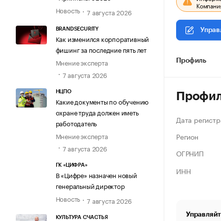
Компания
Новость
7 августа 2026
BRANDSECURITY
Управ
Как изменился корпоративный
фишинг за последние пять лет
Мнение эксперта
Профиль
7 августа 2026
НЦПО
Профи
Какие документы по обучению
охране труда должен иметь
Дата регистр
работодатель
Регион
Мнение эксперта
7 августа 2026
ОГРНИП
ГК «ЦИФРА»
ИНН
В «Цифре» назначен новый
генеральный директор
Новость
7 августа 2026
Управляйт
КУЛЬТУРА СЧАСТЬЯ