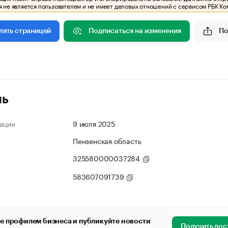
 не является пользователем и не имеет деловых отношений с сервисом РБК Ко
Подписаться на изменения
По
лять страницей
ль
ации
9 июля 2025
Пензенская область
325580000037284
583607091739
е профилем бизнеса и публикуйте новости
Получить дос