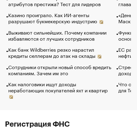
атрибутов престижа? Тест для лидеров
глава к
Казино проиграло. Как ИИ-агенты
«Деньги
разрушают букмекерскую индустрию
Маск в 
Выживают сильнейших. Почему компании
Функции
избавляются от лучших сотрудников
основ э
Как банк Wildberries резко нарастил
ЕС раз
кредиты селлерам до атак на склады
нефти —
Сотрудники открыли новый способ вредить
Стресс 
компаниям. Зачем им это
доходов
Как налоговики ищут доходы
Что обв
неработающих покупателей яхт и квартир
для Tel
Регистрация ФНС