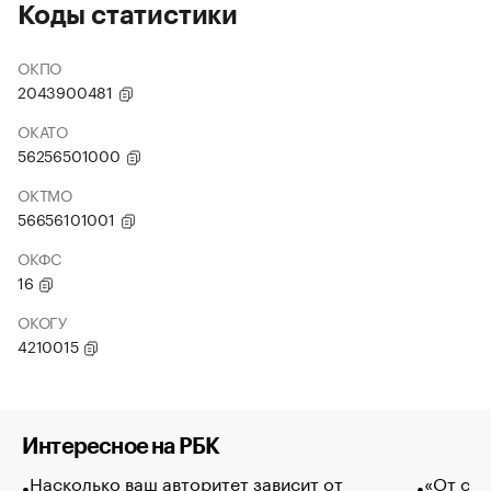
Коды статистики
ОКПО
2043900481
ОКАТО
56256501000
ОКТМО
56656101001
ОКФС
16
ОКОГУ
4210015
Интересное на РБК
Насколько ваш авторитет зависит от
«От спо