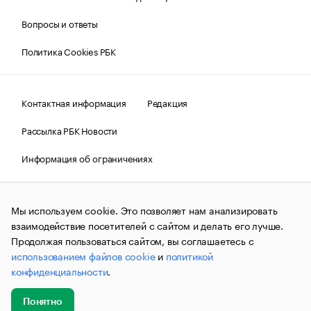
Вопросы и ответы
Политика Cookies РБК
Контактная информация
Редакция
Рассылка РБК Новости
Информация об ограничениях
Правовая информация
О соблюдении авторских прав
Мы используем cookie. Это позволяет нам анализировать
© АО «РОСБИЗНЕСКОНСАЛТИНГ»,
1995–2026.
Сообщения
и материалы информационного агентства «РБК»
взаимодействие посетителей с сайтом и делать его лучше.
(зарегистрировано Федеральной службой по надзору в сфере
Продолжая пользоваться сайтом, вы соглашаетесь с
связи, информационных технологий и массовых
использованием файлов cookie
и
политикой
коммуникаций (Роскомнадзор) 09.12.2015 за номером ИА
№ФС77-63848) сопровождаются пометкой «РБК». Отдельные
конфиденциальности
.
публикации могут содержать информацию,
не предназначенную для пользователей
до 18 лет.
companycardsfeedback@rbc.ru
Понятно