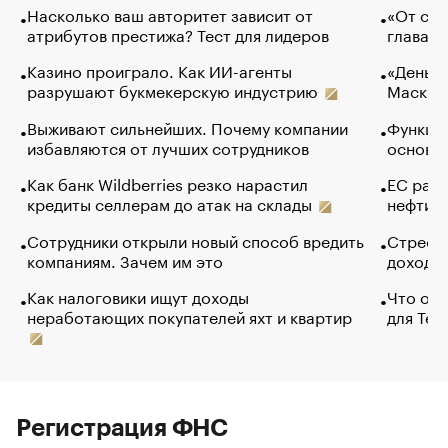
Насколько ваш авторитет зависит от
«От спо
атрибутов престижа? Тест для лидеров
глава к
Казино проиграло. Как ИИ-агенты
«Деньги
разрушают букмекерскую индустрию
Маск в 
Выживают сильнейших. Почему компании
Функции
избавляются от лучших сотрудников
основ э
Как банк Wildberries резко нарастил
ЕС раз
кредиты селлерам до атак на склады
нефти —
Сотрудники открыли новый способ вредить
Стресс 
компаниям. Зачем им это
доходов
Как налоговики ищут доходы
Что обв
неработающих покупателей яхт и квартир
для Tel
Регистрация ФНС