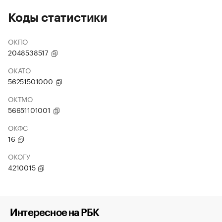
Коды статистики
ОКПО
2048538517
ОКАТО
56251501000
ОКТМО
56651101001
ОКФС
16
ОКОГУ
4210015
Интересное на РБК