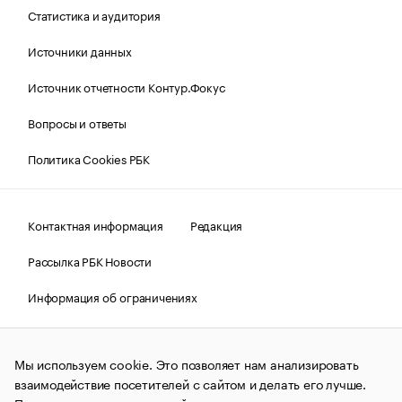
Статистика и аудитория
Источники данных
Источник отчетности Контур.Фокус
Вопросы и ответы
Политика Cookies РБК
Контактная информация
Редакция
Рассылка РБК Новости
Информация об ограничениях
Правовая информация
О соблюдении авторских прав
Мы используем cookie. Это позволяет нам анализировать
© АО «РОСБИЗНЕСКОНСАЛТИНГ»,
1995–2026.
Сообщения
и материалы информационного агентства «РБК»
взаимодействие посетителей с сайтом и делать его лучше.
(зарегистрировано Федеральной службой по надзору в сфере