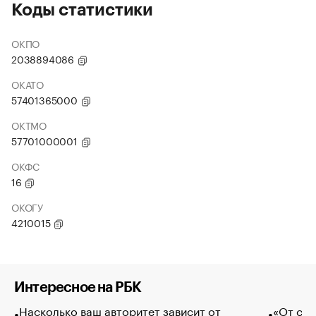
Коды статистики
ОКПО
2038894086
ОКАТО
57401365000
ОКТМО
57701000001
ОКФС
16
ОКОГУ
4210015
Интересное на РБК
Насколько ваш авторитет зависит от
«От спо