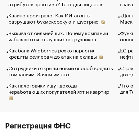
атрибутов престижа? Тест для лидеров
глава к
Казино проиграло. Как ИИ-агенты
«Деньги
разрушают букмекерскую индустрию
Маск в 
Выживают сильнейших. Почему компании
Функции
избавляются от лучших сотрудников
основ э
Как банк Wildberries резко нарастил
ЕС раз
кредиты селлерам до атак на склады
нефти —
Сотрудники открыли новый способ вредить
Стресс 
компаниям. Зачем им это
доходов
Как налоговики ищут доходы
Что обв
неработающих покупателей яхт и квартир
для Tel
Регистрация ФНС