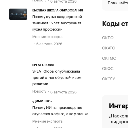
6 августа 2026
Повышайте
ВЫСШАЯ ШКОЛА ОБРАЗОВАНИЯ
Почему путь к кандидатской
занимает 15 лет: внутренняя
Коды с
кухня профессии
Мнение эксперта
ОКПО
6 августа 2026
ОКАТО
ОКТМО
SPLAT GLOBAL
ОКФС
SPLAT Global опубликовала
третий отчет об устойчивом
ОКОГУ
развитии
Новость
6 августа 2026
«ДИМИТЕКС»
Интер
Почему ИИ на производстве
окупается в офисе, а не у станка
Насколь
лидеро
Мнение эксперта
6 августа 2026