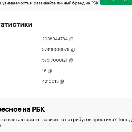
 узнаваемость и развивайте личный бренд на РБК
татистики
2038944784
57416000079
57517000121
16
4210015
есное на РБК
ко ваш авторитет зависит от атрибутов престижа? Тест д
в