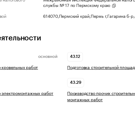
службы № 17 по Пермскому краю
вой
614070,Пермский край,Пермь г,Гагарина б-р
еятельности
43.12
ОСНОВНОЙ
 кровельных работ
Подготовка строительной площад
43.29
о электромонтажных работ
Производство прочих строительн
монтажных работ