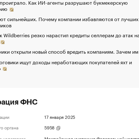
 проиграло. Как ИИ-агенты разрушают букмекерскую
рию
ют сильнейших. Почему компании избавляются от лучших
ников
к Wildberries резко нарастил кредиты селлерам до атак н
ики открыли новый способ вредить компаниям. Зачем им
оговики ищут доходы неработающих покупателей яхт и
р
рация ФНС
ации
17 января 2025
го органа
5958
 налогового
Межрайонная инспекция Федеральной налог