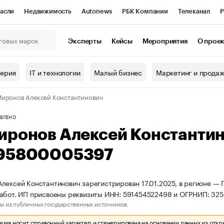
асли
Недвижимость
Autonews
РБК Компании
Телеканал
Р
К Курсы
РБК Life
Тренды
Визионеры
Национальные проекты
Эксперты
Кейсы
Мероприятия
О прое
онный клуб
Исследования
Кредитные рейтинги
Франшизы
Г
терия
IT и технологии
Малый бизнес
Маркетинг и прода
Проверка контрагентов
Политика
Экономика
Бизнес
иронов Алексей Константинович
ы
ВЛЕНО
иронов Алексей Константи
95800005397
лексей Константинович зарегистрирован 17.01.2025, в регионе — 
работ. ИП присвоены реквизиты ИНН: 591454522498 и ОГРНИП: 3
ы из публичных государственных источников.
ия носит справочный характер и сгенерирована на основании данных из откр