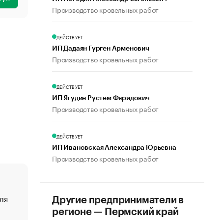
Производство кровельных работ
ДЕЙСТВУЕТ
ИП Дадаян Гурген Арменович
Производство кровельных работ
ДЕЙСТВУЕТ
ИП Ягудин Рустем Фяридович
Производство кровельных работ
ДЕЙСТВУЕТ
ИП Ивановская Александра Юрьевна
Производство кровельных работ
ля
«От спорта тело стареет иначе». Как живет глава ко
Другие предприниматели в
создавшей GTA
регионе — Пермский край