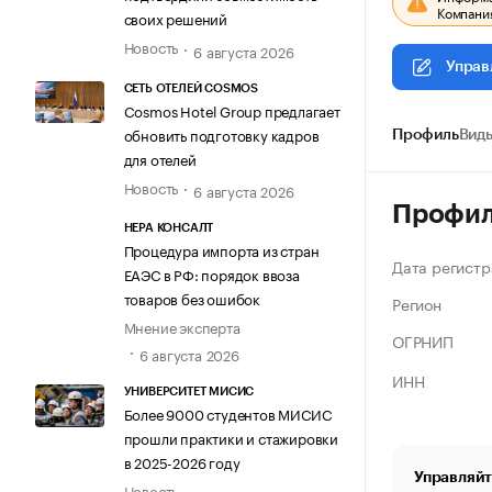
Компания
своих решений
Новость
6 августа 2026
Управ
СЕТЬ ОТЕЛЕЙ COSMOS
Cosmos Hotel Group предлагает
обновить подготовку кадров
Профиль
Виды
для отелей
Новость
6 августа 2026
Профи
НЕРА КОНСАЛТ
Процедура импорта из стран
Дата регистр
ЕАЭС в РФ: порядок ввоза
товаров без ошибок
Регион
Мнение эксперта
ОГРНИП
6 августа 2026
ИНН
УНИВЕРСИТЕТ МИСИС
Более 9000 студентов МИСИС
прошли практики и стажировки
в 2025-2026 году
Управляйт
Новость