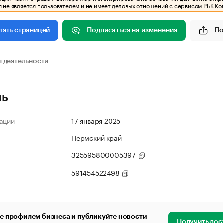
 не является пользователем и не имеет деловых отношений с сервисом РБК Ко
Подписаться на изменения
По
лять страницей
 деятельности
ль
ации
17 января 2025
Пермский край
325595800005397
591454522498
е профилем бизнеса и публикуйте новости
Получить дос