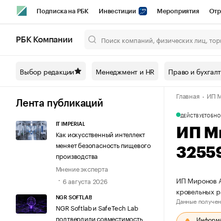
Подписка на РБК
Инвестиции
Мероприятия
Отр
Спорт
Школа управления РБК
РБК Образование
РБ
РБК Компании
Город
Стиль
Крипто
РБК Бизнес-среда
Дискусси
Выбор редакции
Менеджмент и HR
Право и бухгал
Спецпроекты СПб
Конференции СПб
Спецпроекты
Главная
ИП М
Технологии и медиа
Финансы
Рынок наличной валют
Лента публикаций
ДЕЙСТВУЕТ
ОБНО
IT IMPERIAL
ИП М
Как искусственный интеллект
меняет безопасность пищевого
3255
производства
Мнение эксперта
ИП Миронов А
6 августа 2026
кровельных 
NGR SOFTLAB
Данные получен
NGR Softlab и SafeTech Lab
подтвердили совместимость
Информац