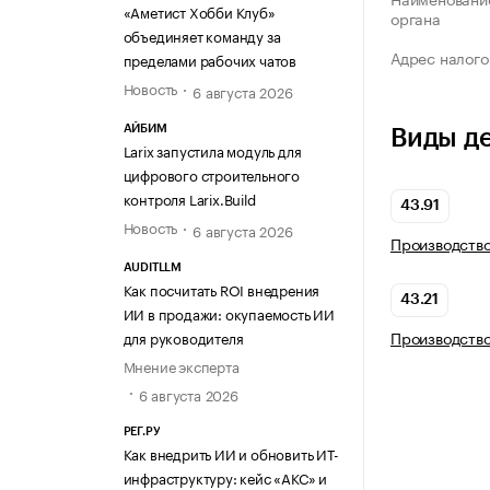
«Аметист Хобби Клуб»
органа
объединяет команду за
Адрес налого
пределами рабочих чатов
Новость
6 августа 2026
АЙБИМ
Виды д
Larix запустила модуль для
цифрового строительного
контроля Larix.Build
43.91
Новость
6 августа 2026
Производство
AUDITLLM
Как посчитать ROI внедрения
43.21
ИИ в продажи: окупаемость ИИ
Производств
для руководителя
Мнение эксперта
6 августа 2026
РЕГ.РУ
Как внедрить ИИ и обновить ИТ-
инфраструктуру: кейс «АКС» и