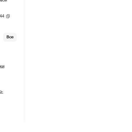
,44
Все
ки
о-