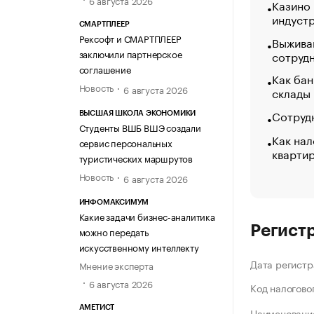
Казино
индуст
СМАРТПЛЕЕР
Рексофт и СМАРТПЛЕЕР
Выжива
заключили партнерское
сотруд
соглашение
Как бан
Новость
6 августа 2026
склады
Сотрудн
ВЫСШАЯ ШКОЛА ЭКОНОМИКИ
Студенты ВШБ ВШЭ создали
Как нал
сервис персональных
кварти
туристических маршрутов
Новость
6 августа 2026
ИНФОМАКСИМУМ
Какие задачи бизнес-аналитика
Регист
можно передать
искусственному интеллекту
Дата регистр
Мнение эксперта
6 августа 2026
Код налогово
АМЕТИСТ
Наименование