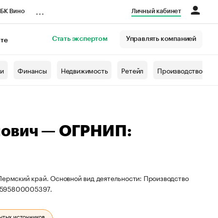
...
БК Вино
Личный кабинет
Стать экспертом
Управлять компанией
кте
азета
жи
Финансы
Недвижимость
Ретейл
Производство
нович — ОГРНИП:
Пермский край. Основной вид деятельности: Производство
25595800005397.
ытых источников.