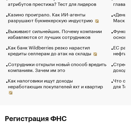
атрибутов престижа? Тест для лидеров
глава к
Казино проиграло. Как ИИ-агенты
«Деньги
разрушают букмекерскую индустрию
Маск в 
Выживают сильнейших. Почему компании
Функции
избавляются от лучших сотрудников
основ э
Как банк Wildberries резко нарастил
ЕС раз
кредиты селлерам до атак на склады
нефти —
Сотрудники открыли новый способ вредить
Стресс 
компаниям. Зачем им это
доходов
Как налоговики ищут доходы
Что обв
неработающих покупателей яхт и квартир
для Tel
Регистрация ФНС