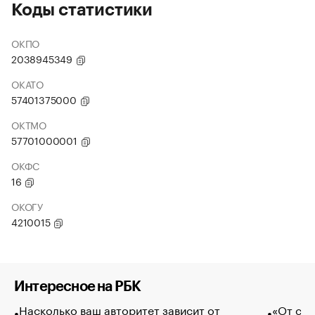
Коды статистики
ОКПО
2038945349
ОКАТО
57401375000
ОКТМО
57701000001
ОКФС
16
ОКОГУ
4210015
Интересное на РБК
Насколько ваш авторитет зависит от
«От спо