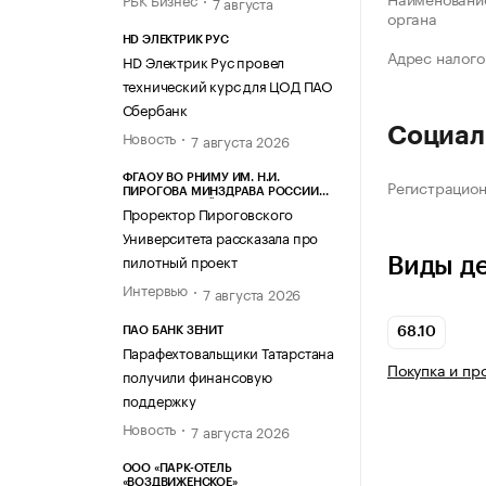
7 августа
органа
HD ЭЛЕКТРИК РУС
Адрес налого
HD Электрик Рус провел
технический курс для ЦОД ПАО
Сбербанк
Социал
Новость
7 августа 2026
ФГАОУ ВО РНИМУ ИМ. Н.И.
Регистрацио
ПИРОГОВА МИНЗДРАВА РОССИИ
(ПИРОГОВСКИЙ УНИВЕРСИТЕТ)
Проректор Пироговского
Университета рассказала про
пилотный проект
Виды д
Интервью
7 августа 2026
ПАО БАНК ЗЕНИТ
68.10
Парафехтовальщики Татарстана
Покупка и пр
получили финансовую
поддержку
Новость
7 августа 2026
ООО «ПАРК-ОТЕЛЬ
«ВОЗДВИЖЕНСКОЕ»