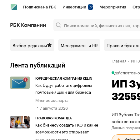
Подписка на РБК
Инвестиции
Мероприятия
Отр
Спорт
Школа управления РБК
РБК Образование
РБ
РБК Компании
Город
Стиль
Крипто
РБК Бизнес-среда
Дискусси
Выбор редакции
Менеджмент и HR
Право и бухгал
Спецпроекты СПб
Конференции СПб
Спецпроекты
Главная
ИП З
Технологии и медиа
Финансы
Рынок наличной валют
Лента публикаций
ДЕЙСТВУЕТ
ОБНО
ЮРИДИЧЕСКАЯ КОМПАНИЯ KELIN
ИП З
Как будут работать цифровые
почтовые ящики для бизнеса
3255
Мнение эксперта
7 августа 2026
ИП Зубова Та
ПРАВОВАЯ КОМАНДА
собственног
Как бизнесу создать НКО и какие
Данные получен
возможности это открывает
Информац
Мнение эксперта