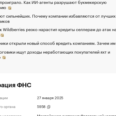
 проиграло. Как ИИ-агенты разрушают букмекерскую
рию
ют сильнейших. Почему компании избавляются от лучших
ников
к Wildberries резко нарастил кредиты селлерам до атак н
ики открыли новый способ вредить компаниям. Зачем им
оговики ищут доходы неработающих покупателей яхт и
р
рация ФНС
ации
27 января 2025
го органа
5958
 налогового
Межрайонная инспекция Федеральной налог