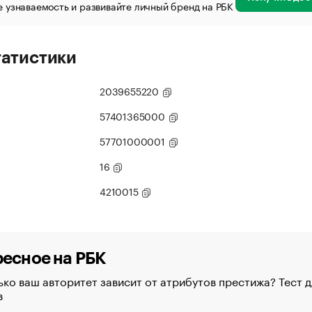
 узнаваемость и развивайте личный бренд на РБК
татистики
2039655220
57401365000
57701000001
16
4210015
есное на РБК
ко ваш авторитет зависит от атрибутов престижа? Тест д
в