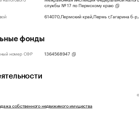
службы № 17 по Пермскому краю
вой
614070,Пермский край,Пермь г,Гагарина б-р
ьные фонды
нный номер СФР
1364568947
еятельности
одажа собственного недвижимого имущества