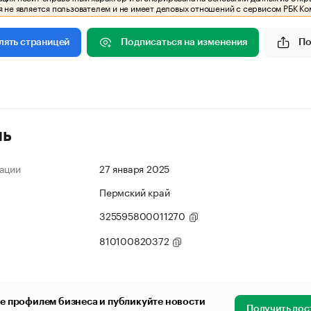
 не является пользователем и не имеет деловых отношений с сервисом РБК Ко
Подписаться на изменения
По
лять страницей
ль
ации
27 января 2025
Пермский край
325595800011270
810100820372
е профилем бизнеса и публикуйте новости
Получить дос