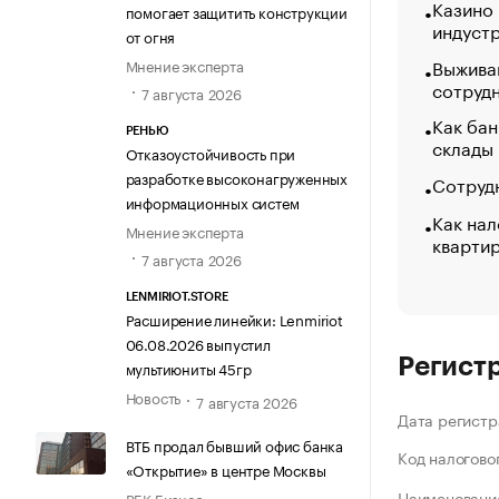
Казино
помогает защитить конструкции
индуст
от огня
Выжива
Мнение эксперта
сотруд
7 августа 2026
Как бан
РЕНЬЮ
склады
Отказоустойчивость при
разработке высоконагруженных
Сотрудн
информационных систем
Как нал
Мнение эксперта
кварти
7 августа 2026
LENMIRIOT.STORE
Расширение линейки: Lenmiriot
06.08.2026 выпустил
Регист
мультиюниты 45гр
Новость
7 августа 2026
Дата регистр
ВТБ продал бывший офис банка
Код налогово
«Открытие» в центре Москвы
Наименование
РБК Бизнес