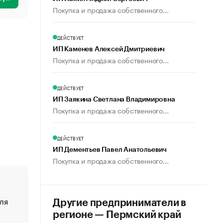
Покупка и продажа собственного...
ДЕЙСТВУЕТ
ИП Каменев Алексей Дмитриевич
Покупка и продажа собственного...
ДЕЙСТВУЕТ
ИП Заякина Светлана Владимировна
Покупка и продажа собственного...
ДЕЙСТВУЕТ
ИП Дементьев Павел Анатольевич
Покупка и продажа собственного...
ля
«От спорта тело стареет иначе». Как живет глава ко
Другие предприниматели в
создавшей GTA
регионе — Пермский край