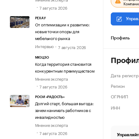
Компания
7 августа 2026
РЕХАУ
Управ
От оптимизации к развитию:
новые точки опоры для
мебельного рынка
Профиль
Интервью
7 августа 2026
МЮЦЗО
Профи
Когда территория становится
конкурентным преимуществом
Дата регистр
Мнение эксперта
Регион
7 августа 2026
ОГРНИП
РООИ «РАДОСТЬ»
Долгий старт, большая выгода:
ИНН
зачем нанимать работников с
инвалидностью
Мнение эксперта
7 августа 2026
Управляйт