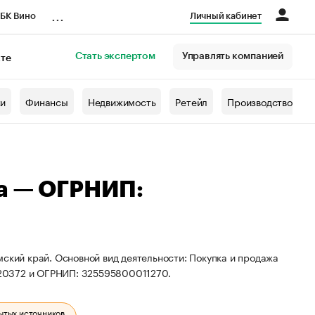
...
БК Вино
Личный кабинет
Стать экспертом
Управлять компанией
кте
азета
жи
Финансы
Недвижимость
Ретейл
Производство
а — ОГРНИП:
мский край. Основной вид деятельности: Покупка и продажа
20372 и ОГРНИП: 325595800011270.
ытых источников.