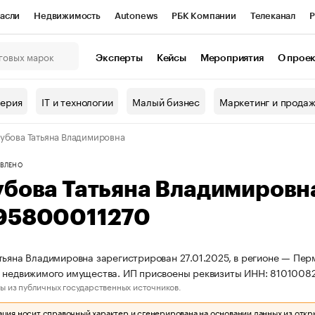
асли
Недвижимость
Autonews
РБК Компании
Телеканал
Р
К Курсы
РБК Life
Тренды
Визионеры
Национальные проекты
Эксперты
Кейсы
Мероприятия
О прое
онный клуб
Исследования
Кредитные рейтинги
Франшизы
Г
терия
IT и технологии
Малый бизнес
Маркетинг и прода
Проверка контрагентов
Политика
Экономика
Бизнес
убова Татьяна Владимировна
ы
ВЛЕНО
убова Татьяна Владимировн
95800011270
тьяна Владимировна зарегистрирован 27.01.2025, в регионе — Пер
о недвижимого имущества. ИП присвоены реквизиты ИНН: 8101008
ы из публичных государственных источников.
ия носит справочный характер и сгенерирована на основании данных из откр