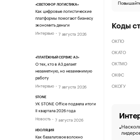
Повышайте
«СВЕТОФОР ЛОГИСТИКА»
Как цифровые логистические
платформы помогают бизнесу
экономить деньги
Коды с
Интервью
7 августа 2026
ОКПО
ОКАТО
«ПЛАТЁЖНЫЙ СЕРВИС А3»
ОКТМО
О тех, кто в А3 делает
незаметную, но незаменимую
ОКФС
работу
ОКОГУ
Интервью
7 августа 2026
STONE
УК STONE Office подвела итоги
II квартала 2026 года
Интер
Новость
7 августа 2026
Насколь
лидеро
ИЗОЛЯЦИЯ
Как базальтовое волокно