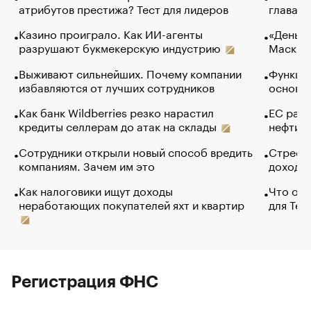
атрибутов престижа? Тест для лидеров
глава к
Казино проиграло. Как ИИ-агенты
«Деньги
разрушают букмекерскую индустрию
Маск в 
Выживают сильнейших. Почему компании
Функции
избавляются от лучших сотрудников
основ э
Как банк Wildberries резко нарастил
ЕС раз
кредиты селлерам до атак на склады
нефти —
Сотрудники открыли новый способ вредить
Стресс 
компаниям. Зачем им это
доходов
Как налоговики ищут доходы
Что обв
неработающих покупателей яхт и квартир
для Tel
Регистрация ФНС