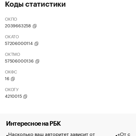
Коды статистики
ОКПО
2039663258
ОКАТО
57206000114
ОКТМО
57506000136
ОКФС
16
ОКОГУ
4210015
Интересное на РБК
Насколько ваш авторитет зависит от
«От спо